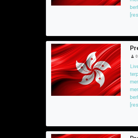
ber
[resu
Pr
0
Liv
ter
mem
mer
ber
[resu