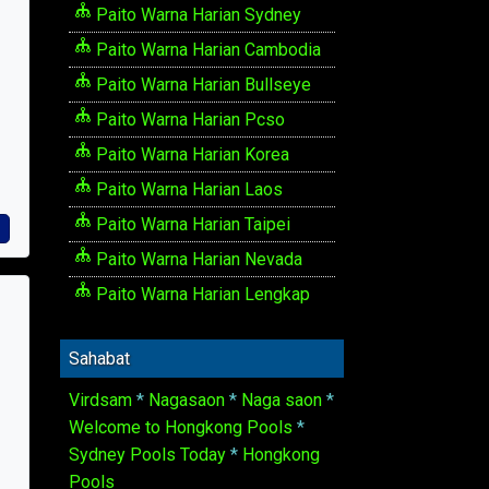
Paito Warna Harian Sydney
Paito Warna Harian Cambodia
Paito Warna Harian Bullseye
Paito Warna Harian Pcso
Paito Warna Harian Korea
Paito Warna Harian Laos
Paito Warna Harian Taipei
a
Paito Warna Harian Nevada
Paito Warna Harian Lengkap
Sahabat
Virdsam
*
Nagasaon
*
Naga saon
*
Welcome to Hongkong Pools
*
Sydney Pools Today
*
Hongkong
Pools