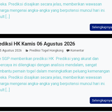
eka. Prediksi disajikan secara jelas, memberikan wawasan
harga mengenai angka-angka yang berpotensi muncul hari ini.
lt [...]
Selengkapny
ediksi HK Kamis 06 Agustus 2026
5 Agustus 2026
Prediksi Togel Hongkong
Komentar
e SGP memberikan prediksi HK Prediksi yang akurat dan
percaya ini dilengkapi dengan analisis mendalam, sangat
bantu pemain togel dalam meningkatkan peluang kemenangan
eka. Prediksi disajikan secara jelas, memberikan wawasan
harga mengenai angka-angka yang berpotensi muncul hari ini.
lt [...]
Selengkapny