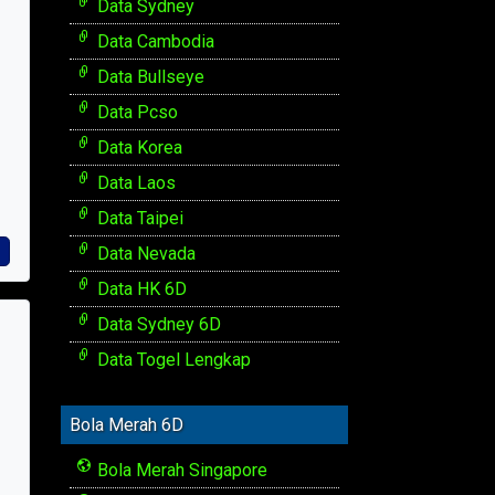
Data Sydney
Data Cambodia
Data Bullseye
Data Pcso
Data Korea
Data Laos
Data Taipei
Data Nevada
a
Data HK 6D
Data Sydney 6D
Data Togel Lengkap
Bola Merah 6D
Bola Merah Singapore