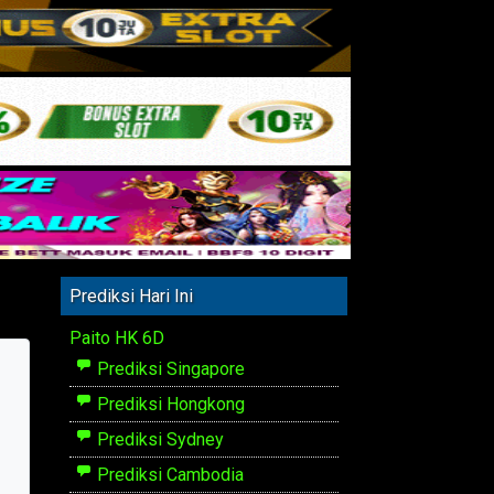
Prediksi Hari Ini
Paito HK 6D
Prediksi Singapore
Prediksi Hongkong
Prediksi Sydney
Prediksi Cambodia