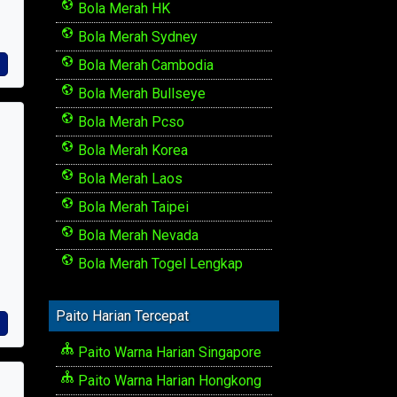
Bola Merah HK
Bola Merah Sydney
Bola Merah Cambodia
a
Bola Merah Bullseye
Bola Merah Pcso
Bola Merah Korea
Bola Merah Laos
Bola Merah Taipei
Bola Merah Nevada
Bola Merah Togel Lengkap
Paito Harian Tercepat
a
Paito Warna Harian Singapore
Paito Warna Harian Hongkong