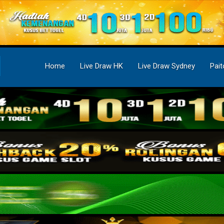
Home
Live Draw HK
Live Draw Sydney
Pai