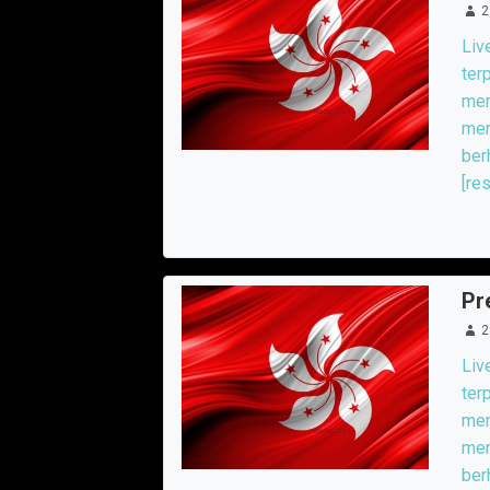
2
Liv
ter
mem
mer
ber
[resu
Pr
2
Liv
ter
mem
mer
ber