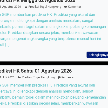
ediksi HK Minggu 02 Agustus 2026
1 Agustus 2026
Prediksi Togel Hongkong
Komentar
e SGP memberikan prediksi HK Prediksi yang akurat dan
percaya ini dilengkapi dengan analisis mendalam, sangat
bantu pemain togel dalam meningkatkan peluang kemenangan
eka. Prediksi disajikan secara jelas, memberikan wawasan
harga mengenai angka-angka yang berpotensi muncul hari ini.
lt [...]
Selengkapny
ediksi HK Sabtu 01 Agustus 2026
1 Juli 2026
Prediksi Togel Hongkong
Komentar
e SGP memberikan prediksi HK Prediksi yang akurat dan
percaya ini dilengkapi dengan analisis mendalam, sangat
bantu pemain togel dalam meningkatkan peluang kemenangan
eka. Prediksi disajikan secara jelas, memberikan wawasan