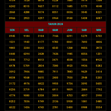
4154
7526
6818
0228
7680
9914
1364
6242
8315
9637
0112
1685
5773
4048
2060
4288
9074
8351
0036
3045
8221
8966
2953
4297
0964
0940
5438
6087
TAHUN 2024
SEN
SEL
RAB
KAM
JUM
SAB
MIN
0945
9184
3104
7166
6391
5279
6703
1531
1943
0177
9783
0061
7693
4806
9883
2244
0642
6543
1268
8656
2872
0440
6394
2428
7426
1985
8356
1231
5046
7712
8013
3471
4508
1556
8922
6978
5709
2834
7380
4923
9936
0282
3092
7906
9885
7911
7883
9629
3414
8038
9568
0615
2400
7930
2948
5203
3172
4976
6822
9950
9736
3095
5655
8236
3719
6784
6911
9859
2684
7792
4774
9080
5358
3004
4753
4097
3990
8252
7036
9749
2136
5958
1081
3485
6522
1436
4743
2781
5400
0988
5554