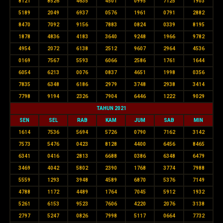
8121
8526
4635
4501
0995
7125
1903
5189
2049
6937
0576
1961
0791
2882
8470
7092
9156
7883
0824
0339
8195
1878
4836
4183
3640
9248
1966
9782
4954
2072
6138
2512
9607
2964
4536
0169
7567
5593
6066
2586
1761
1644
6054
6213
0076
0837
4651
1998
0356
7835
6348
6186
2979
3748
2938
3414
7798
9194
2326
7904
6446
1222
9029
TAHUN 2021
SEN
SEL
RAB
KAM
JUM
SAB
MIN
1614
7536
5694
5726
0790
7162
3142
7573
5476
0423
8128
4400
6456
8465
6341
0416
2813
6688
0386
6348
6479
3469
4042
5802
2390
1768
3774
7988
5559
1293
3948
4589
6870
5376
7149
4788
1172
4489
1764
7045
5912
1932
5261
6153
9523
7606
4220
2076
3138
2797
5247
0826
7998
5117
0664
7732