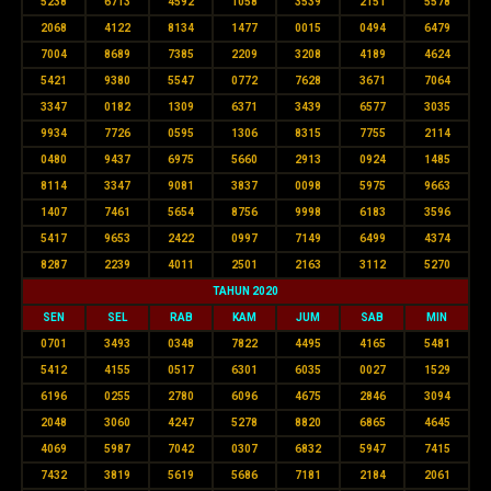
5238
6713
4592
1058
3539
2151
5578
2068
4122
8134
1477
0015
0494
6479
7004
8689
7385
2209
3208
4189
4624
5421
9380
5547
0772
7628
3671
7064
3347
0182
1309
6371
3439
6577
3035
9934
7726
0595
1306
8315
7755
2114
0480
9437
6975
5660
2913
0924
1485
8114
3347
9081
3837
0098
5975
9663
1407
7461
5654
8756
9998
6183
3596
5417
9653
2422
0997
7149
6499
4374
8287
2239
4011
2501
2163
3112
5270
TAHUN 2020
SEN
SEL
RAB
KAM
JUM
SAB
MIN
0701
3493
0348
7822
4495
4165
5481
5412
4155
0517
6301
6035
0027
1529
6196
0255
2780
6096
4675
2846
3094
2048
3060
4247
5278
8820
6865
4645
4069
5987
7042
0307
6832
5947
7415
7432
3819
5619
5686
7181
2184
2061