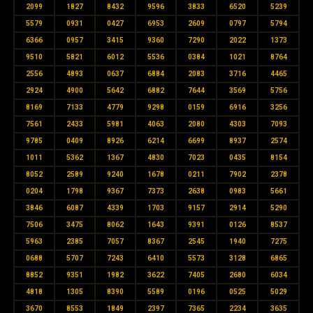
2099
1827
8432
9596
3833
6520
5239
5579
0931
0427
6953
2609
0797
5794
6366
0957
3415
9360
7290
2022
1373
9510
5821
6012
5536
0384
1021
8764
2556
4893
0637
6884
2083
3716
4465
2924
4900
5642
6882
7644
3569
5756
8169
7133
4779
9298
0159
6916
3256
7561
2433
5981
4063
2080
4303
7093
9785
0409
8926
6214
6699
8937
2574
1011
5362
1367
4830
7023
0435
8154
8052
2589
9240
1678
0211
7902
2378
0204
1798
9367
7373
2638
0983
5661
3846
6087
4339
1703
9157
2914
5290
7506
3475
8062
1643
9391
0126
8537
5963
2385
7057
8367
2545
1940
7275
0688
5707
7243
6410
5573
3128
6865
8852
9351
1982
3622
7405
2680
6034
4818
1305
8390
5589
0196
0525
5029
3670
8553
1849
2397
7365
2234
3635