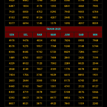
9620
8682
7346
3625
0360
5796
7995
6487
1834
4170
1355
6841
4460
7905
7923
0050
4752
0295
7943
9003
6704
0102
0992
8124
4207
2445
7871
9851
9377
6094
1145
1379
1095
4597
8559
TAHUN 2023
SEN
SEL
RAB
KAM
JUM
SAB
MIN
4970
9476
4034
4765
7636
0955
7968
8570
9275
9957
7768
9240
3148
5744
8306
8445
9742
5723
8639
7286
9997
1489
6761
0557
7408
2841
2425
7199
4229
8922
7123
7382
2289
8023
2344
2068
4149
7057
4189
1770
8078
4692
7454
1756
3745
9029
6615
8893
1931
2653
2644
3300
1758
0173
6743
2541
0443
5162
7667
1301
4741
2122
8127
8450
4719
3078
9447
5108
4076
5066
5393
0817
3074
8977
8856
7479
3993
8837
8521
3871
4923
7841
1159
2243