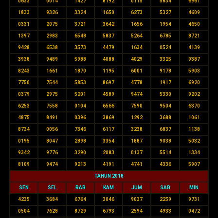
0633
0014
1427
8192
0115
5834
6961
1833
9326
3324
1650
6273
5327
4609
0331
2075
3721
3642
1656
1954
4650
1397
2983
6548
5837
5264
6785
8721
9428
6538
3573
4479
1634
0524
4139
3938
9489
5988
4088
4029
3325
9387
8243
1661
1870
1195
6001
9178
5903
7750
7544
5853
8697
4778
1917
6920
0379
2975
5201
4589
9474
5330
9202
6253
7558
0104
6566
7590
9504
6370
4875
8491
0396
3869
1292
3688
1061
8734
0056
7346
6117
3238
6837
1138
0195
8047
2898
3354
1887
9038
5032
9342
9776
3290
2083
0137
5514
1334
8109
9474
9213
4191
4741
4336
5907
TAHUN 2018
SEN
SEL
RAB
KAM
JUM
SAB
MIN
4235
3684
6764
3046
9037
2259
9731
0504
7628
8729
6793
2594
4933
0472