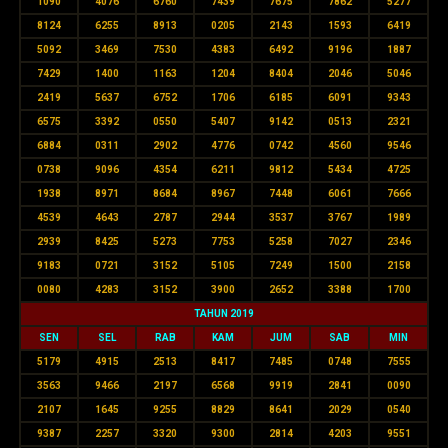
1090
4076
6760
7439
7675
7862
5277
8124
6255
8913
0205
2143
1593
6419
5092
3469
7530
4383
6492
9196
1887
7429
1400
1163
1204
8404
2046
5046
2419
5637
6752
1706
6185
6091
9343
6575
3392
0550
5407
9142
0513
2321
6884
0311
2902
4776
0742
4560
9546
0738
9096
4354
6211
9812
5434
4725
1938
8971
8684
8967
7448
6061
7666
4539
4643
2787
2944
3537
3767
1989
2939
8425
5273
7753
5258
7027
2346
9183
0721
3152
5105
7249
1500
2158
0080
4283
3152
3900
2652
3388
1700
TAHUN 2019
SEN
SEL
RAB
KAM
JUM
SAB
MIN
5179
4915
2513
8417
7485
0748
7555
3563
9466
2197
6568
9919
2841
0090
2107
1645
9255
8829
8641
2029
0540
9387
2257
3320
9300
2814
4203
9551