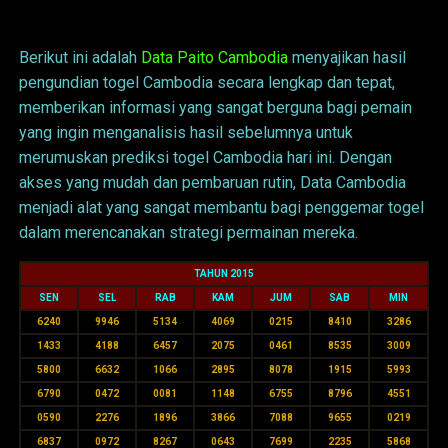
Data Cambodia
Berikut ini adalah
Data Paito Cambodia
menyajikan hasil
pengundian togel Cambodia secara lengkap dan tepat,
memberikan informasi yang sangat berguna bagi pemain
yang ingin menganalisis hasil sebelumnya untuk
merumuskan prediksi togel Cambodia hari ini. Dengan
akses yang mudah dan pembaruan rutin, Data Cambodia
menjadi alat yang sangat membantu bagi penggemar togel
dalam merencanakan strategi permainan mereka.
TAHUN 2015
SEN
SEL
RAB
KAM
JUM
SAB
MIN
6240
9946
5134
4069
0215
8410
3286
1433
4188
6457
2075
0461
8535
3009
5800
6632
1066
2895
8078
1915
5993
6790
0472
0081
1148
6755
8796
4551
0590
2276
1896
3866
7088
9655
0219
6837
0972
8267
0643
7699
2235
5868