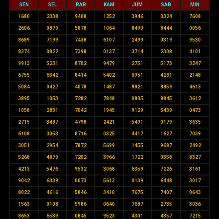
SEN
SEL
RAB
KAM
JUM
SAB
MIN
1680
2338
9408
1252
3946
0324
7608
2606
0879
5878
1064
8490
8444
0056
8689
7199
7438
6107
2499
0319
9530
8374
0822
7398
0137
3714
2308
4101
9913
5231
8702
9479
2751
5173
3247
6755
6342
8414
5402
0951
4281
2148
5084
0427
4078
1487
8821
8859
4613
3895
1053
7282
7848
0805
8845
3612
1058
2831
7042
1945
9129
5439
0473
2715
3487
4798
2421
5491
0179
3635
6108
3053
8716
0325
4417
1627
7039
3051
2954
7872
5699
1455
9687
2492
5268
4879
7202
3966
1722
0358
8327
4213
5476
9532
3068
6359
7226
3161
9042
6339
0073
5613
0139
6448
3017
8022
4616
5846
3410
7675
7407
0643
1563
0108
5986
0640
7687
2735
3036
8653
6539
0845
9523
4301
4357
7215