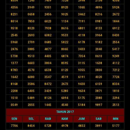
8554
1245
7409
7326
2998
2136
4356
4356
3949
9301
8920
1065
4896
5924
8231
0658
2456
9025
3462
8216
2672
8014
7850
6023
1134
7191
0981
1844
9518
8020
7938
8616
6801
4133
6912
2545
2693
6382
9533
4118
3964
0430
5960
2709
0685
5822
6178
9182
2554
2476
3885
4877
8065
3433
2040
5417
5738
9513
4405
6874
7354
0610
9249
1377
6603
3804
8595
3115
1638
4112
8783
4570
6538
0120
9355
3830
7212
1642
6080
3547
4519
6191
4020
7724
8168
3586
8472
2673
9430
6159
8334
2208
6405
3439
5280
9634
3871
1810
1510
5489
8124
6094
5175
2080
2294
0549
2055
1445
4540
5184
9897
2513
TAHUN 2017
SEN
SEL
RAB
KAM
JUM
SAB
MIN
7706
8454
0728
4978
4832
3891
5177