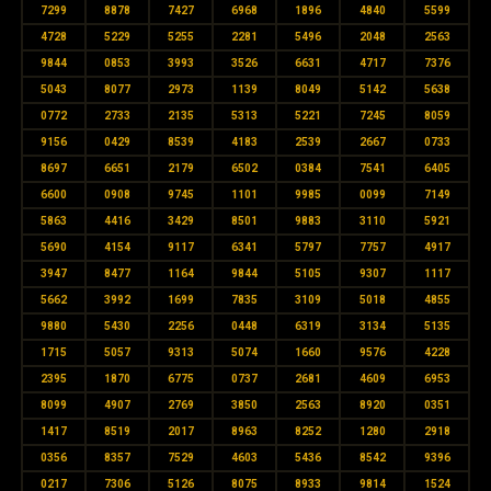
7299
8878
7427
6968
1896
4840
5599
4728
5229
5255
2281
5496
2048
2563
9844
0853
3993
3526
6631
4717
7376
5043
8077
2973
1139
8049
5142
5638
0772
2733
2135
5313
5221
7245
8059
9156
0429
8539
4183
2539
2667
0733
8697
6651
2179
6502
0384
7541
6405
6600
0908
9745
1101
9985
0099
7149
5863
4416
3429
8501
9883
3110
5921
5690
4154
9117
6341
5797
7757
4917
3947
8477
1164
9844
5105
9307
1117
5662
3992
1699
7835
3109
5018
4855
9880
5430
2256
0448
6319
3134
5135
1715
5057
9313
5074
1660
9576
4228
2395
1870
6775
0737
2681
4609
6953
8099
4907
2769
3850
2563
8920
0351
1417
8519
2017
8963
8252
1280
2918
0356
8357
7529
4603
5436
8542
9396
0217
7306
5126
8075
8933
9814
1524