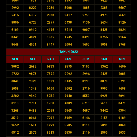
1664
1959
0846
1393
1991
9420
7847
2992
8220
0280
5008
1885
2383
6607
2316
6357
2988
9417
2753
4975
7669
8896
6725
2877
0438
7136
2634
8126
6109
0912
4196
6714
9007
8428
9824
8349
4821
9932
1735
0320
0756
9264
8649
4031
9447
2004
1603
1059
2768
TAHUN 2022
SEN
SEL
RAB
KAM
JUM
SAB
MIN
3082
2695
6933
8575
3100
1362
7696
2722
9873
7572
0292
2996
2425
7083
3040
2323
9899
0135
0295
3870
6791
2059
1348
6160
7602
2716
9993
7698
3202
9340
8752
9940
8550
0928
6091
0213
2701
1760
4309
6715
2611
3471
3268
0498
2058
6565
4687
3442
0394
3510
0061
7297
3969
6146
2155
9189
9652
1691
0229
5285
8118
2091
4860
0512
2076
9313
6530
2116
2590
2033