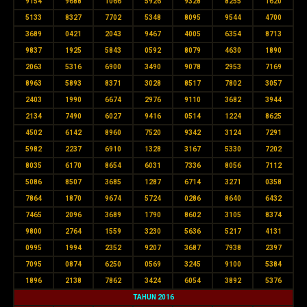
9154
9688
1066
5926
9328
8255
1620
5133
8327
7702
5348
8095
9544
4700
3689
0421
2043
9467
4005
6354
8713
9837
1925
5843
0592
8079
4630
1890
2063
5316
6900
3490
9078
2953
7169
8963
5893
8371
3028
8517
7802
3057
2403
1990
6674
2976
9110
3682
3944
2134
7490
6027
9416
0514
1224
8625
4502
6142
8960
7520
9342
3124
7291
5982
2237
6910
1328
3167
5330
7202
8035
6170
8654
6031
7336
8056
7112
5086
8507
3685
1287
6714
3271
0358
7864
1870
9674
5724
0286
8640
6432
7465
2096
3689
1790
8602
3105
8374
9800
2764
1559
3230
5636
5217
4131
0995
1994
2352
9207
3687
7938
2397
7095
0874
6250
0569
3245
9100
5384
1896
2138
7862
3424
6054
3892
5376
TAHUN 2016