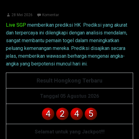
Prediksi HK Jumat 29 Mei 2026
28 Mei 2026
Komentar
Live SGP
memberikan prediksi HK Prediksi yang akurat
dan terpercaya ini dilengkapi dengan analisis mendalam,
sangat membantu pemain togel dalam meningkatkan
peluang kemenangan mereka. Prediksi disajikan secara
jelas, memberikan wawasan berharga mengenai angka-
angka yang berpotensi muncul hari ini.
Result Hongkong Terbaru
Tanggal 05 Agustus 2026
4
2
4
5
Selamat untuk yang Jackpot!!!