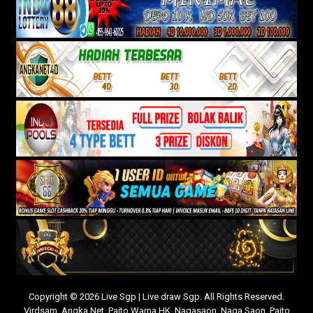
Copyright © 2026 Live Sgp | Live draw Sgp. All Rights Reserved.
Virdsam
,
Angka Net
,
Paito Warna HK
,
Nagasaon
,
Naga Saon
,
Paito