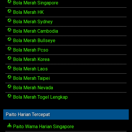
Bola Merah Singapore
Bola Merah HK
Bola Merah Sydney
Bola Merah Cambodia
Bola Merah Bullseye
Bola Merah Pcso
Bola Merah Korea
Bola Merah Laos
Bola Merah Taipei
Bola Merah Nevada
Bola Merah Togel Lengkap
Paito Harian Tercepat
Paito Warna Harian Singapore