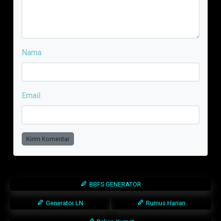
Nama
Email
Kirim Komentar
BBFS GENERATOR
Generator LN
Rumus Harian