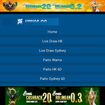
Home
Live Draw HK
Live Draw Sydney
Paito Warna
Paito HK 6D
Paito Sydney 6D