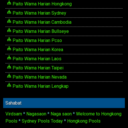
Paito Warna Harian Hongkong
Paito Warna Harian Sydney
Paito Warna Harian Cambodia
Paito Warna Harian Bullseye
Paito Warna Harian Pcso
Paito Warna Harian Korea
Paito Warna Harian Laos
Paito Warna Harian Taipei
Paito Warna Harian Nevada
Paito Warna Harian Lengkap
Sahabat
Virdsam
*
Nagasaon
*
Naga saon
*
Welcome to Hongkong
Pools
*
Sydney Pools Today
*
Hongkong Pools