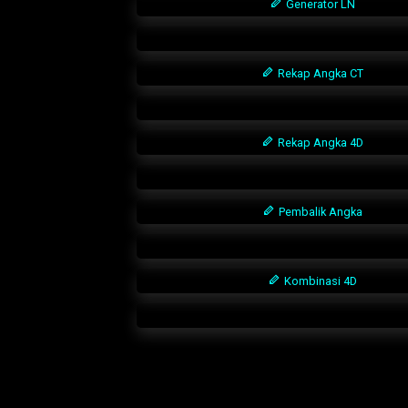
Generator LN
Rekap Angka CT
Rekap Angka 4D
Pembalik Angka
Kombinasi 4D