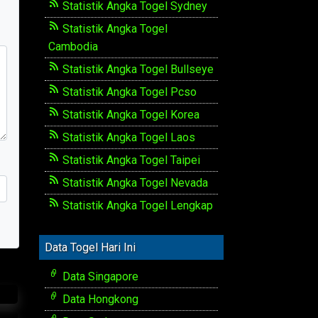
Statistik Angka Togel Sydney
Statistik Angka Togel
Cambodia
Statistik Angka Togel Bullseye
Statistik Angka Togel Pcso
Statistik Angka Togel Korea
Statistik Angka Togel Laos
Statistik Angka Togel Taipei
Statistik Angka Togel Nevada
Statistik Angka Togel Lengkap
Data Togel Hari Ini
Data Singapore
Data Hongkong