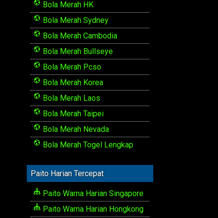
Bola Merah HK
Bola Merah Sydney
Bola Merah Cambodia
Bola Merah Bullseye
Bola Merah Pcso
Bola Merah Korea
Bola Merah Laos
Bola Merah Taipei
Bola Merah Nevada
Bola Merah Togel Lengkap
Paito Harian Tercepat
Paito Warna Harian Singapore
Paito Warna Harian Hongkong