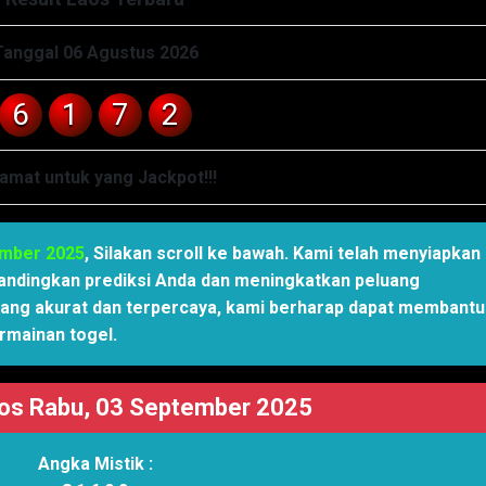
Tanggal 06 Agustus 2026
6
1
7
2
amat untuk yang Jackpot!!!
ember 2025
,
Silakan scroll ke bawah. Kami telah menyiapkan
ndingkan prediksi Anda dan meningkatkan peluang
ang akurat dan terpercaya, kami berharap dapat membantu
rmainan togel.
aos Rabu, 03 September 2025
Angka Mistik :