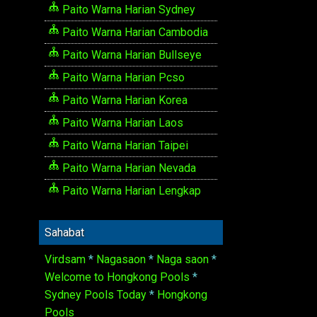
Paito Warna Harian Sydney
Paito Warna Harian Cambodia
Paito Warna Harian Bullseye
Paito Warna Harian Pcso
Paito Warna Harian Korea
Paito Warna Harian Laos
Paito Warna Harian Taipei
Paito Warna Harian Nevada
Paito Warna Harian Lengkap
Sahabat
Virdsam
*
Nagasaon
*
Naga saon
*
Welcome to Hongkong Pools
*
Sydney Pools Today
*
Hongkong
Pools