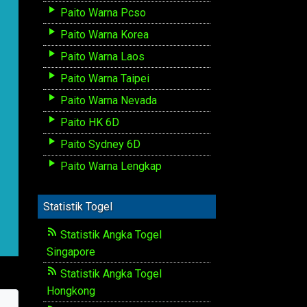
Paito Warna Pcso
Paito Warna Korea
Paito Warna Laos
Paito Warna Taipei
Paito Warna Nevada
Paito HK 6D
Paito Sydney 6D
Paito Warna Lengkap
Statistik Togel
Statistik Angka Togel
Singapore
Statistik Angka Togel
Hongkong