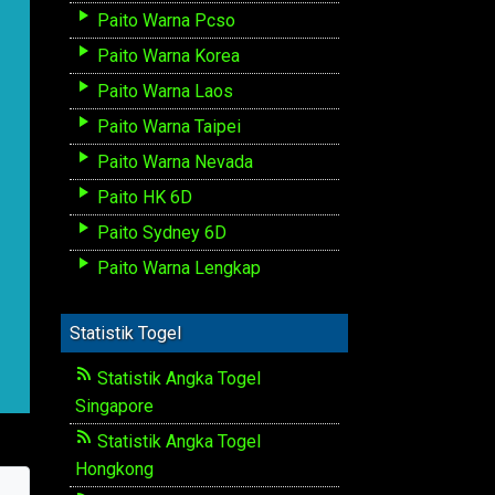
Paito Warna Pcso
Paito Warna Korea
Paito Warna Laos
Paito Warna Taipei
Paito Warna Nevada
Paito HK 6D
Paito Sydney 6D
Paito Warna Lengkap
Statistik Togel
Statistik Angka Togel
Singapore
Statistik Angka Togel
Hongkong