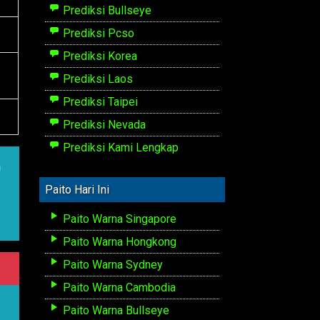
Prediksi Bullseye
Prediksi Pcso
Prediksi Korea
Prediksi Laos
Prediksi Taipei
Prediksi Nevada
Prediksi Kami Lengkap
n
Paito Hari Ini
Paito Warna Singapore
Paito Warna Hongkong
Paito Warna Sydney
Paito Warna Cambodia
Paito Warna Bullseye