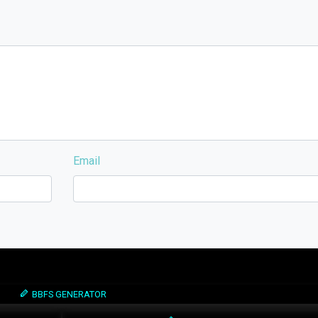
Email
BBFS GENERATOR