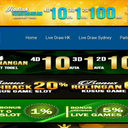
Home
Live Draw HK
Live Draw Sydney
Pai