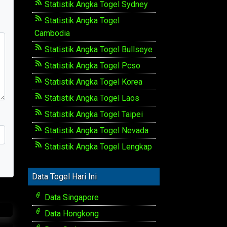
Statistik Angka Togel Sydney
Statistik Angka Togel
Cambodia
Statistik Angka Togel Bullseye
Statistik Angka Togel Pcso
Statistik Angka Togel Korea
Statistik Angka Togel Laos
Statistik Angka Togel Taipei
Statistik Angka Togel Nevada
Statistik Angka Togel Lengkap
Data Togel Hari Ini
Data Singapore
Data Hongkong