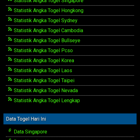
Statistik Angka Togel Singapore
Statistik Angka Togel Hongkong
Statistik Angka Togel Sydney
Statistik Angka Togel Cambodia
Statistik Angka Togel Bullseye
Statistik Angka Togel Pcso
Statistik Angka Togel Korea
Statistik Angka Togel Laos
Statistik Angka Togel Taipei
Statistik Angka Togel Nevada
Statistik Angka Togel Lengkap
Data Togel Hari Ini
Data Singapore