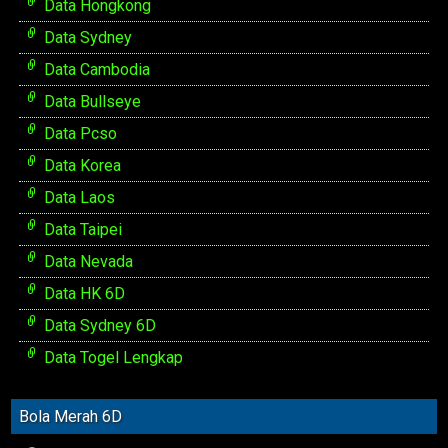
Data Hongkong
Data Sydney
Data Cambodia
Data Bullseye
Data Pcso
Data Korea
Data Laos
Data Taipei
Data Nevada
Data HK 6D
Data Sydney 6D
Data Togel Lengkap
Bola Merah 6D