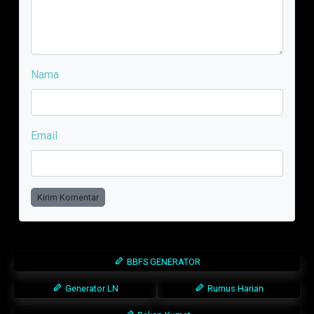
Nama
Email
Kirim Komentar
BBFS GENERATOR
Generator LN
Rumus Harian