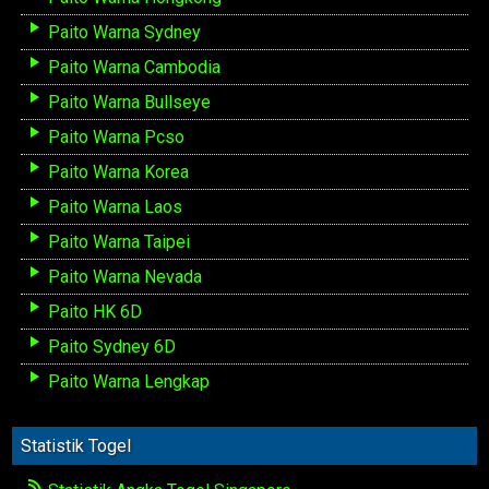
Paito Warna Sydney
Paito Warna Cambodia
Paito Warna Bullseye
Paito Warna Pcso
Paito Warna Korea
Paito Warna Laos
Paito Warna Taipei
Paito Warna Nevada
Paito HK 6D
Paito Sydney 6D
Paito Warna Lengkap
Statistik Togel