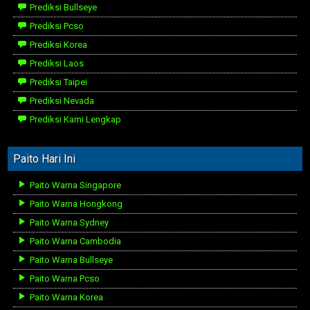
Prediksi Bullseye
Prediksi Pcso
Prediksi Korea
Prediksi Laos
Prediksi Taipei
Prediksi Nevada
Prediksi Kami Lengkap
Paito Hari Ini
Paito Warna Singapore
Paito Warna Hongkong
Paito Warna Sydney
Paito Warna Cambodia
Paito Warna Bullseye
Paito Warna Pcso
Paito Warna Korea