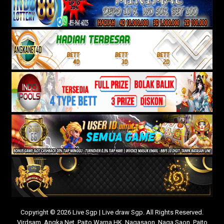
Copyright © 2026 Live Sgp | Live draw Sgp. All Rights Reserved.
Virdsam
,
Angka Net
,
Paito Warna HK
,
Nagasaon
,
Naga Saon
,
Paito