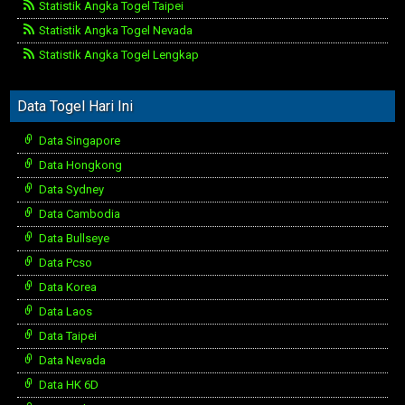
Statistik Angka Togel Taipei
Statistik Angka Togel Nevada
Statistik Angka Togel Lengkap
Data Togel Hari Ini
Data Singapore
Data Hongkong
Data Sydney
Data Cambodia
Data Bullseye
Data Pcso
Data Korea
Data Laos
Data Taipei
Data Nevada
Data HK 6D