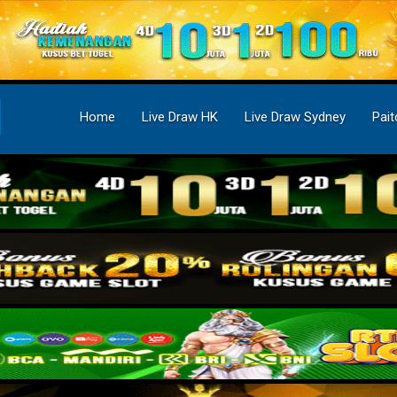
Home
Live Draw HK
Live Draw Sydney
Pai