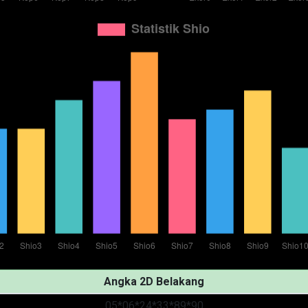
Angka 2D Belakang
05*06*24*33*89*90