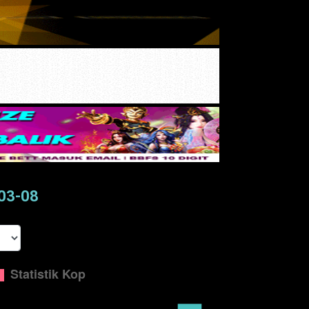
-03-08