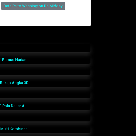
Data Paito Washington Dc Midday
Rumus Harian
Rekap Angka 3D
Pola Dasar All
Multi Kombinasi