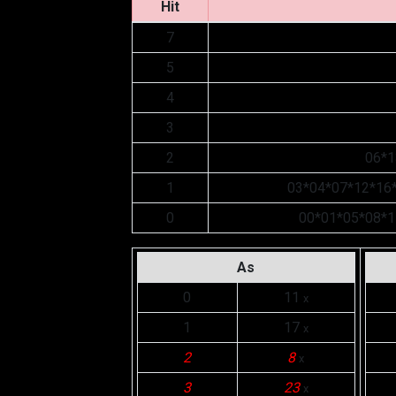
Hit
7
5
4
3
2
06*1
1
03*04*07*12*16
0
00*01*05*08*1
As
0
11
x
1
17
x
2
8
x
3
23
x