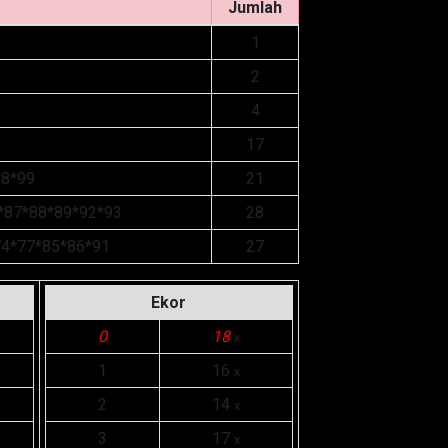
Jumlah
1
2
4
17
98*99
21
*87*88*89*92*93
28
74*77*85*86*91
27
Ekor
0
18
x
1
16
x
2
14
x
3
17
x