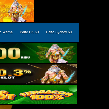
to Warna
Paito HK 6D
Paito Sydney 6D