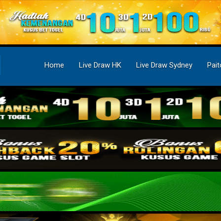
Home
Live Draw HK
Live Draw Sydney
Pai