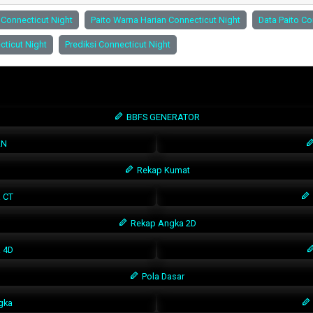
 Connecticut Night
Paito Warna Harian Connecticut Night
Data Paito Co
cticut Night
Prediksi Connecticut Night
BBFS GENERATOR
LN
Rekap Kumat
 CT
Rekap Angka 2D
 4D
Pola Dasar
gka