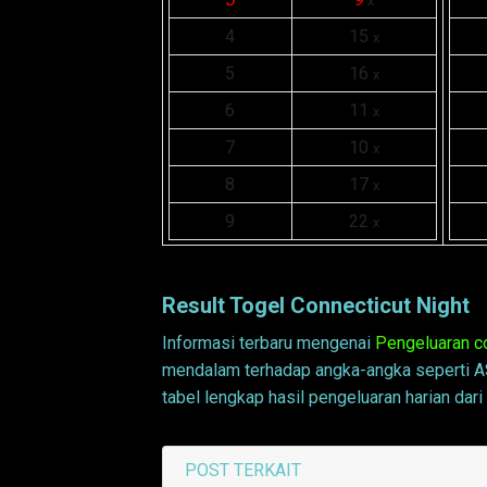
x
4
15
x
5
16
x
6
11
x
7
10
x
8
17
x
9
22
x
Result Togel Connecticut Night
Informasi terbaru mengenai
Pengeluaran co
mendalam terhadap angka-angka seperti AS,
tabel lengkap hasil pengeluaran harian da
POST TERKAIT