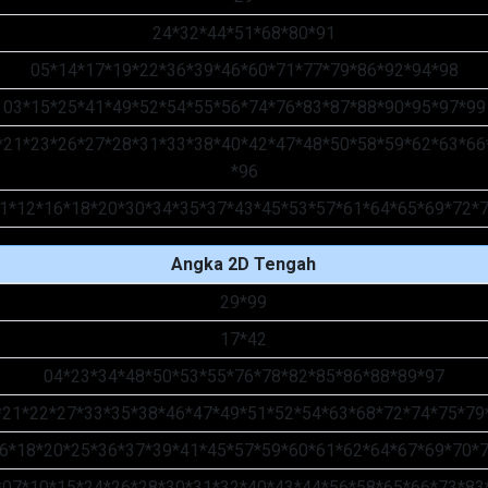
24*32*44*51*68*80*91
05*14*17*19*22*36*39*46*60*71*77*79*86*92*94*98
03*15*25*41*49*52*54*55*56*74*76*83*87*88*90*95*97*99
*21*23*26*27*28*31*33*38*40*42*47*48*50*58*59*62*63*66
*96
1*12*16*18*20*30*34*35*37*43*45*53*57*61*64*65*69*72*
Angka 2D Tengah
29*99
17*42
04*23*34*48*50*53*55*76*78*82*85*86*88*89*97
*21*22*27*33*35*38*46*47*49*51*52*54*63*68*72*74*75*79
6*18*20*25*36*37*39*41*45*57*59*60*61*62*64*67*69*70*
*07*10*15*24*26*28*30*31*32*40*43*44*56*58*65*66*73*83