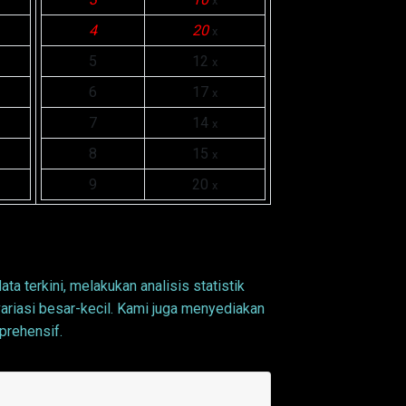
x
4
20
x
5
12
x
6
17
x
7
14
x
8
15
x
9
20
x
ta terkini, melakukan analisis statistik
ariasi besar-kecil. Kami juga menyediakan
prehensif.