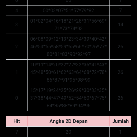
6
05
1
4
00*03*07*51*57*79*82
7
01*02*04*16*18*21*28*31*56*69*
3
14
71*73*74*93
06*08*09*12*13*23*34*39*40*42*
2
46*53*55*58*59*65*66*70*76*77*
26
80*81*83*90*92*97
10*11*14*20*22*27*32*36*41*43*
1
45*48*50*61*62*63*64*68*72*78*
26
86*87*91*95*98*99
15*17*19*24*25*26*29*30*33*35*
0
37*38*44*47*49*52*54*60*67*75*
26
84*85*88*89*94*96
Hit
Angka 2D Depan
Jumlah
7
20
1