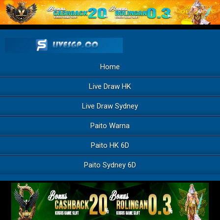
Home
Live Draw HK
Live Draw Sydney
Paito Warna
Paito HK 6D
Paito Sydney 6D