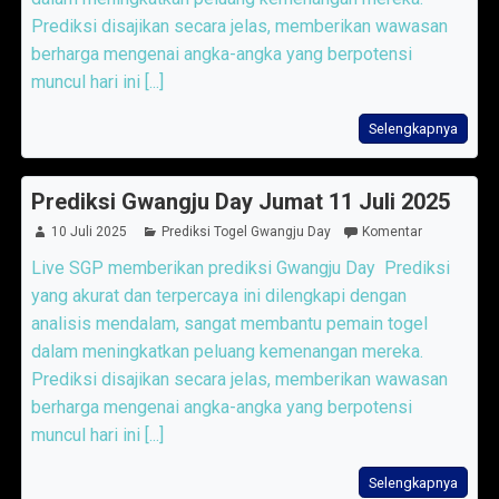
Prediksi disajikan secara jelas, memberikan wawasan
berharga mengenai angka-angka yang berpotensi
muncul hari ini [...]
Selengkapnya
Prediksi Gwangju Day Jumat 11 Juli 2025
10 Juli 2025
Prediksi Togel Gwangju Day
Komentar
Live SGP memberikan prediksi Gwangju Day Prediksi
yang akurat dan terpercaya ini dilengkapi dengan
analisis mendalam, sangat membantu pemain togel
dalam meningkatkan peluang kemenangan mereka.
Prediksi disajikan secara jelas, memberikan wawasan
berharga mengenai angka-angka yang berpotensi
muncul hari ini [...]
Selengkapnya