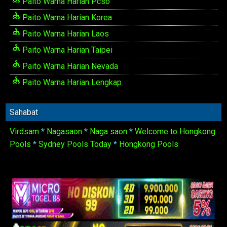
Paito Warna Harian Pcso
Paito Warna Harian Korea
Paito Warna Harian Laos
Paito Warna Harian Taipei
Paito Warna Harian Nevada
Paito Warna Harian Lengkap
Sahabat
Virdsam
*
Nagasaon
*
Naga saon
*
Welcome to Hongkong
Pools
*
Sydney Pools Today
*
Hongkong Pools