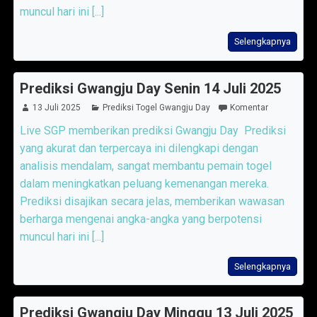
muncul hari ini [...]
Selengkapnya
Prediksi Gwangju Day Senin 14 Juli 2025
13 Juli 2025
Prediksi Togel Gwangju Day
Komentar
Live SGP memberikan prediksi Gwangju Day Prediksi
yang akurat dan terpercaya ini dilengkapi dengan
analisis mendalam, sangat membantu pemain togel
dalam meningkatkan peluang kemenangan mereka.
Prediksi disajikan secara jelas, memberikan wawasan
berharga mengenai angka-angka yang berpotensi
muncul hari ini [...]
Selengkapnya
Prediksi Gwangju Day Minggu 13 Juli 2025