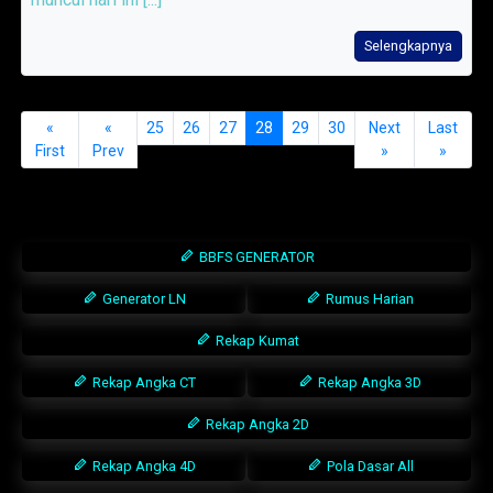
Selengkapnya
«
«
25
26
27
28
29
30
Next
Last
First
Prev
»
»
BBFS GENERATOR
Generator LN
Rumus Harian
Rekap Kumat
Rekap Angka CT
Rekap Angka 3D
Rekap Angka 2D
Rekap Angka 4D
Pola Dasar All