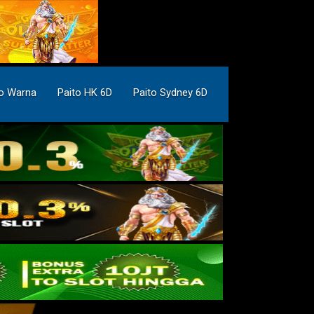
to Warna
Paito HK 6D
Paito Sydney 6D