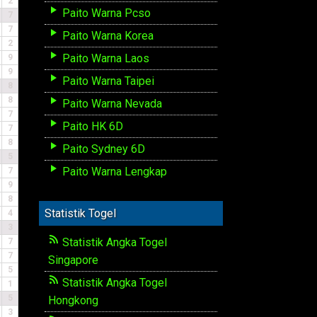
2
Paito Warna Pcso
7
7
Paito Warna Korea
2
Paito Warna Laos
9
9
Paito Warna Taipei
8
8
Paito Warna Nevada
7
Paito HK 6D
7
8
Paito Sydney 6D
5
Paito Warna Lengkap
7
9
8
Statistik Togel
4
3
Statistik Angka Togel
7
7
Singapore
5
Statistik Angka Togel
1
5
Hongkong
3