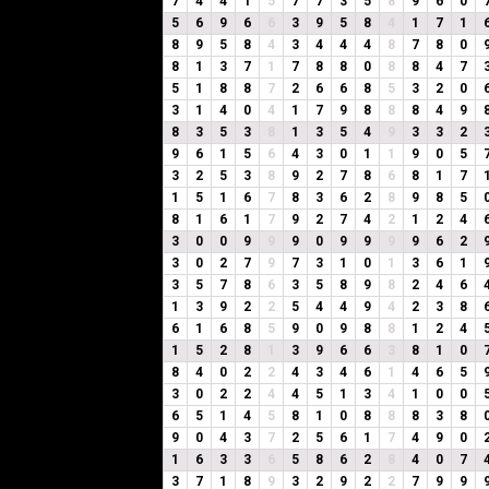
7
4
4
1
5
7
7
3
5
8
9
6
0
5
6
9
6
6
3
9
5
8
4
1
7
1
8
9
5
8
4
3
4
4
4
8
7
8
0
8
1
3
7
1
7
8
8
0
8
8
4
7
5
1
8
8
7
2
6
6
8
5
3
2
0
3
1
4
0
4
1
7
9
8
8
8
4
9
8
3
5
3
8
1
3
5
4
9
3
3
2
9
6
1
5
6
4
3
0
1
1
9
0
5
3
2
5
3
8
9
2
7
8
6
8
1
7
1
5
1
6
7
8
3
6
2
8
9
8
5
8
1
6
1
7
9
2
7
4
2
1
2
4
3
0
0
9
9
9
0
9
9
9
9
6
2
3
0
2
7
9
7
3
1
0
1
3
6
1
3
5
7
8
6
3
5
8
9
8
2
4
6
1
3
9
2
2
5
4
4
9
4
2
3
8
6
1
6
8
5
9
0
9
8
8
1
2
4
1
5
2
8
1
3
9
6
6
3
8
1
0
8
4
0
2
2
4
3
4
6
1
4
6
5
3
0
2
2
4
4
5
1
3
4
1
0
0
6
5
1
4
5
8
1
0
8
8
8
3
8
9
0
4
3
7
2
5
6
1
7
4
9
0
1
6
3
3
6
5
8
6
2
8
4
0
7
3
7
1
8
9
3
2
9
2
2
7
9
9