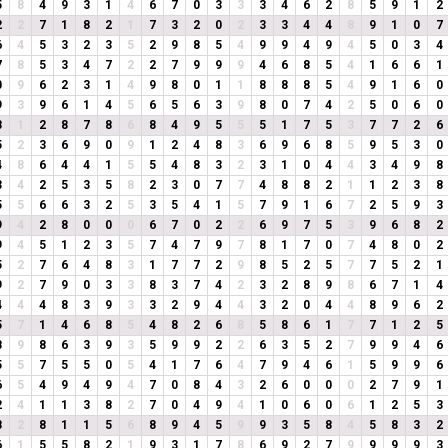
5
8
4
9
3
1
4
6
7
0
3
3
3
4
6
2
8
5
9
1
2
2
2
7
1
8
2
1
7
3
2
0
2
3
3
4
4
8
9
1
0
7
6
4
5
3
2
3
5
2
9
8
5
4
9
9
4
9
4
5
0
3
4
7
8
5
3
4
7
2
2
7
9
9
9
4
6
8
5
4
1
6
6
1
0
9
6
2
3
1
4
9
8
0
1
1
8
8
8
5
4
9
1
6
0
9
3
9
6
1
4
5
6
5
6
3
9
8
0
7
4
2
5
0
6
0
8
1
2
8
7
8
6
8
4
9
5
5
5
1
7
5
3
7
7
2
6
5
2
3
6
9
0
9
1
2
4
8
3
6
9
6
8
5
9
5
3
0
4
8
6
4
4
1
5
5
4
8
3
2
3
1
0
4
4
3
4
9
8
3
4
2
5
3
5
8
2
3
0
7
7
4
8
8
2
1
1
2
3
8
5
5
6
6
3
2
5
3
5
4
1
5
7
9
1
6
7
2
5
9
3
9
4
2
8
0
0
0
6
7
0
2
2
6
9
7
5
3
9
6
8
2
9
4
5
1
2
3
5
7
4
7
9
7
8
1
7
0
7
4
8
0
2
5
2
7
6
4
8
3
1
7
7
2
9
8
5
2
5
7
7
5
2
1
9
2
7
9
0
3
3
8
3
7
4
2
3
2
8
9
8
6
7
1
4
4
4
4
8
3
9
3
3
2
9
4
4
3
2
0
4
4
8
9
6
2
5
7
1
4
6
8
5
4
8
2
6
8
5
8
6
1
7
7
1
2
5
8
9
8
6
3
9
3
5
9
9
2
2
6
3
5
2
7
9
9
4
6
5
5
7
5
5
0
5
4
1
7
6
4
7
9
4
6
1
5
9
9
6
6
5
4
9
4
9
4
7
0
8
4
3
2
6
0
0
0
2
7
9
1
2
4
1
1
3
8
2
7
0
4
9
4
1
0
6
0
6
1
2
5
3
8
2
8
1
1
5
6
8
9
4
5
9
9
3
5
8
4
5
8
3
2
6
1
5
5
8
2
1
9
3
1
7
8
6
9
2
7
9
9
9
9
3