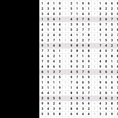
1
4
1
0
1
2
1
9
6
6
1
6
6
2
3
0
9
9
5
1
5
1
6
8
2
2
3
4
0
3
3
7
1
4
3
7
2
2
0
1
5
6
1
7
4
3
7
6
4
2
6
7
4
0
9
4
4
3
9
0
9
9
9
7
0
4
1
0
5
5
5
2
7
7
5
4
9
3
2
2
4
0
4
4
1
7
8
6
7
0
2
6
2
7
1
8
6
2
2
7
9
1
5
3
9
1
4
8
3
9
8
9
8
8
7
4
2
7
7
6
1
7
3
8
4
8
3
4
0
7
4
6
2
1
3
8
7
1
6
7
2
3
8
7
0
4
2
6
6
5
9
9
9
4
8
1
4
8
6
5
2
9
0
3
2
5
9
0
5
6
1
3
7
1
4
5
7
6
4
5
6
4
3
9
2
5
7
9
7
5
9
5
1
3
1
1
9
1
1
2
7
6
6
5
2
9
6
6
3
1
1
9
1
1
4
6
0
6
6
1
4
6
4
1
7
8
8
9
3
7
1
2
0
1
2
6
5
5
1
4
9
5
5
1
4
6
2
9
9
2
4
6
3
0
9
4
4
4
3
8
3
4
3
9
3
8
6
3
2
5
1
9
1
5
3
5
8
4
6
9
4
4
8
3
2
9