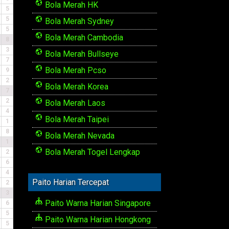
Bola Merah HK
5
5
Bola Merah Sydney
5
Bola Merah Cambodia
8
3
Bola Merah Bullseye
7
Bola Merah Pcso
9
2
Bola Merah Korea
7
2
Bola Merah Laos
4
Bola Merah Taipei
1
8
Bola Merah Nevada
1
Bola Merah Togel Lengkap
2
6
4
Paito Harian Tercepat
2
3
Paito Warna Harian Singapore
6
5
Paito Warna Harian Hongkong
5