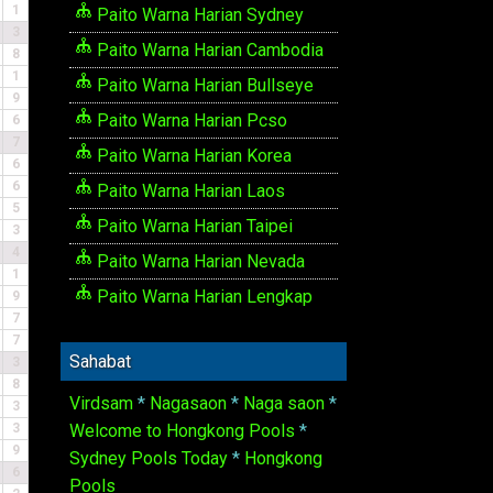
1
Paito Warna Harian Sydney
3
Paito Warna Harian Cambodia
8
1
Paito Warna Harian Bullseye
9
Paito Warna Harian Pcso
6
7
Paito Warna Harian Korea
6
6
Paito Warna Harian Laos
5
Paito Warna Harian Taipei
3
4
Paito Warna Harian Nevada
1
Paito Warna Harian Lengkap
9
7
7
Sahabat
3
8
Virdsam
*
Nagasaon
*
Naga saon
*
3
3
Welcome to Hongkong Pools
*
9
Sydney Pools Today
*
Hongkong
6
Pools