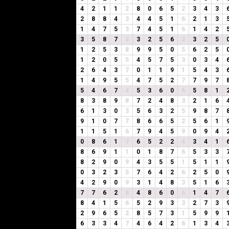
4
2
1
1
2
8
0
6
5
2
3
4
3
2
8
8
4
3
4
4
5
1
6
2
1
3
1
4
7
5
3
7
4
5
1
6
1
4
2
3
5
8
7
6
3
2
5
6
2
3
2
5
1
2
5
3
8
9
9
5
0
5
6
2
5
1
2
0
5
5
4
5
7
5
3
0
3
4
2
6
4
3
7
0
1
1
9
1
5
4
3
1
4
9
5
5
4
7
5
2
7
7
9
7
5
4
6
7
4
5
3
6
0
6
5
8
1
8
3
8
9
8
7
2
4
8
3
2
1
6
6
1
3
0
3
5
6
3
2
5
9
8
7
9
1
0
7
7
8
6
6
5
2
5
6
1
1
1
5
1
6
7
9
4
5
9
0
9
4
0
8
6
1
7
6
5
2
2
4
3
4
1
8
6
9
1
1
0
1
8
7
6
5
3
3
8
2
9
0
9
4
3
5
5
1
5
1
1
0
3
2
3
5
7
6
4
2
6
2
5
0
4
2
9
0
9
3
1
4
8
3
5
1
6
7
7
6
2
8
4
8
6
0
6
1
4
7
8
4
1
5
6
5
2
9
3
3
2
7
3
2
9
6
5
2
8
5
7
3
1
5
9
9
6
3
3
4
7
4
6
4
2
6
1
3
4