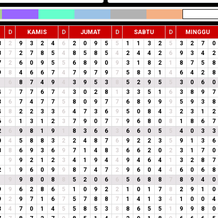
D
KAMIS
D
JUMAT
D
SABTU
D
MINGGU
3
2
9
3
2
4
6
2
0
9
5
5
1
1
3
2
5
3
2
7
0
8
7
2
7
8
5
4
8
5
8
5
4
2
4
4
2
6
9
3
4
2
7
2
6
0
9
5
5
6
8
9
0
9
3
1
8
2
1
8
7
5
8
9
8
4
6
6
7
4
7
9
7
9
7
5
8
3
1
4
6
4
2
8
1
6
8
7
4
9
4
3
9
5
3
8
5
2
9
5
5
3
0
6
0
4
7
7
7
6
7
4
3
0
2
8
1
3
3
5
1
6
3
8
9
7
3
6
7
4
7
7
5
8
0
9
7
7
6
8
9
9
9
5
9
3
8
4
8
2
2
3
3
6
4
7
3
6
9
5
0
8
4
3
2
3
1
2
6
6
1
3
1
2
3
7
9
0
7
7
9
6
8
0
8
1
8
6
7
2
6
9
8
1
9
1
8
3
6
6
3
6
6
0
5
5
4
0
3
3
0
4
5
8
8
3
2
2
4
8
7
6
9
2
2
3
5
9
1
3
6
8
8
6
9
3
6
9
7
1
4
8
3
6
6
2
0
2
3
1
7
0
1
9
9
2
1
2
3
4
1
9
4
4
9
4
6
4
1
3
2
8
7
2
1
9
6
0
9
9
8
7
4
7
2
9
6
0
4
4
6
0
6
8
1
9
9
8
0
8
8
5
2
0
6
6
5
6
8
8
7
8
9
4
0
9
9
6
2
8
6
5
1
0
9
2
2
1
0
1
7
8
2
9
1
0
9
2
9
7
1
6
7
5
7
8
8
7
1
4
1
3
4
1
0
0
4
3
4
7
0
1
4
5
5
8
5
3
8
8
6
5
5
1
9
9
8
0