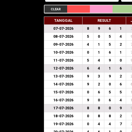
CLEAR
TANGGAL
RESULT
07-07-2026
8
9
6
1
08-07-2026
5
0
5
4
09-07-2026
4
1
5
2
10-07-2026
0
1
6
1
11-07-2026
5
4
9
0
12-07-2026
6
4
1
6
13-07-2026
9
3
9
2
14-07-2026
9
2
0
6
15-07-2026
0
6
5
5
16-07-2026
9
0
6
4
17-07-2026
8
8
0
9
18-07-2026
0
8
8
2
19-07-2026
0
4
4
7
20-07-2026
4
6
1
0