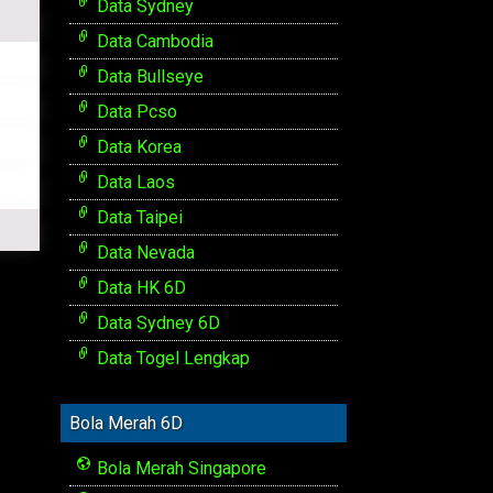
Data Sydney
Data Cambodia
Data Bullseye
Data Pcso
Data Korea
Data Laos
Data Taipei
Data Nevada
Data HK 6D
Data Sydney 6D
Data Togel Lengkap
Bola Merah 6D
Bola Merah Singapore