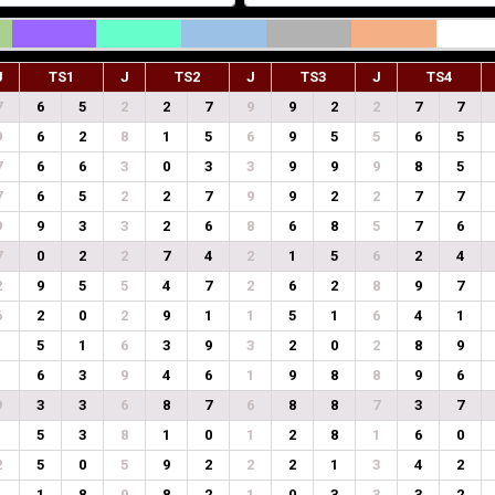
J
TS1
J
TS2
J
TS3
J
TS4
7
6
5
2
2
7
9
9
2
2
7
7
9
6
2
8
1
5
6
9
5
5
6
5
7
6
6
3
0
3
3
9
9
9
8
5
7
6
5
2
2
7
9
9
2
2
7
7
9
9
3
3
2
6
8
6
8
5
7
6
7
0
2
2
7
4
2
1
5
6
2
4
2
9
5
5
4
7
2
6
2
8
9
7
6
2
0
2
9
1
1
5
1
6
4
1
1
5
1
6
3
9
3
2
0
2
8
9
1
6
3
9
4
6
1
9
8
8
9
6
9
3
3
6
8
7
6
8
8
7
3
7
1
5
3
8
1
0
1
2
8
1
6
0
2
5
0
5
9
2
2
2
1
3
4
2
1
1
8
9
8
2
1
0
3
3
3
2