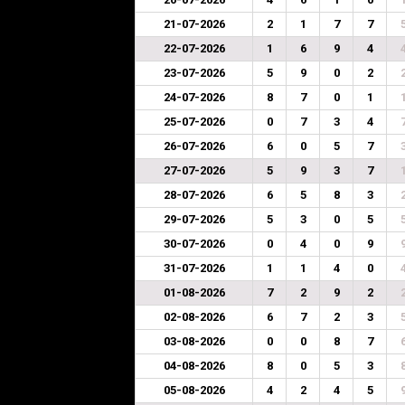
21-07-2026
2
1
7
7
22-07-2026
1
6
9
4
23-07-2026
5
9
0
2
24-07-2026
8
7
0
1
25-07-2026
0
7
3
4
26-07-2026
6
0
5
7
27-07-2026
5
9
3
7
28-07-2026
6
5
8
3
29-07-2026
5
3
0
5
30-07-2026
0
4
0
9
31-07-2026
1
1
4
0
01-08-2026
7
2
9
2
02-08-2026
6
7
2
3
03-08-2026
0
0
8
7
04-08-2026
8
0
5
3
05-08-2026
4
2
4
5