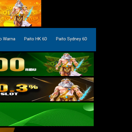
to Warna
Paito HK 6D
Paito Sydney 6D