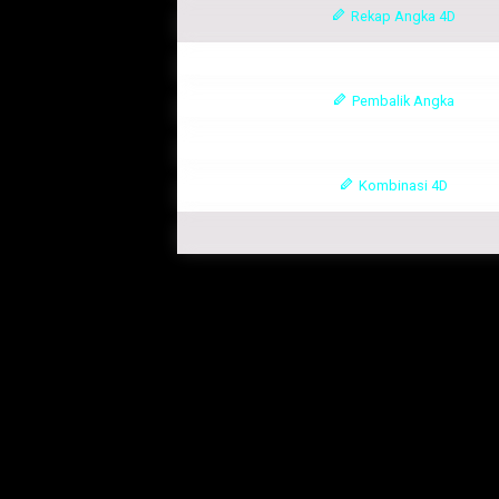
Rekap Angka 4D
Pembalik Angka
Kombinasi 4D