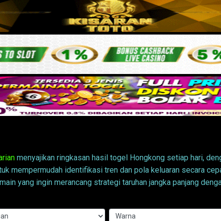
 Warna Harian Hongkong
rian
menyajikan ringkasan hasil togel Hongkong setiap hari, den
tuk mempermudah identifikasi tren dan pola keluaran secara cep
pemain yang ingin merancang strategi taruhan jangka panjang deng