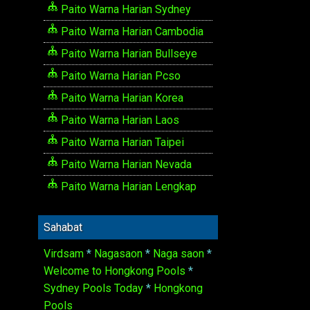
Paito Warna Harian Sydney
Paito Warna Harian Cambodia
Paito Warna Harian Bullseye
Paito Warna Harian Pcso
Paito Warna Harian Korea
Paito Warna Harian Laos
Paito Warna Harian Taipei
Paito Warna Harian Nevada
Paito Warna Harian Lengkap
Sahabat
Virdsam
*
Nagasaon
*
Naga saon
*
Welcome to Hongkong Pools
*
Sydney Pools Today
*
Hongkong
Pools