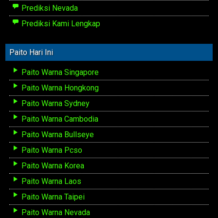
Prediksi Nevada
Prediksi Kami Lengkap
Paito Hari Ini
Paito Warna Singapore
Paito Warna Hongkong
Paito Warna Sydney
Paito Warna Cambodia
Paito Warna Bullseye
Paito Warna Pcso
Paito Warna Korea
Paito Warna Laos
Paito Warna Taipei
Paito Warna Nevada