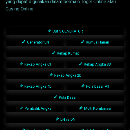
yang dapat digunakan dalam bermain Togel Online atau
Casino Online.
BBFS GENERATOR
Generator LN
Rumus Harian
Rekap Kumat
Rekap Angka CT
Rekap Angka 3D
Rekap Angka 2D
Rekap Angka 4D
Pola Dasar All
Pola Dasar
Pembalik Angka
Multi Kombinasi
LN vs DN