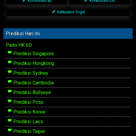
Kombinasi 4D
Kolaborasi LN
Kalkulator Togel
Prediksi Hari Ini
Paito HK 6D
Prediksi Singapore
Prediksi Hongkong
Prediksi Sydney
Prediksi Cambodia
Prediksi Bullseye
Prediksi Pcso
Prediksi Korea
Prediksi Laos
Prediksi Taipei