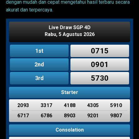
dengan mudah dan cepat mengetahui hasil terbaru secara
akurat dan terpercaya.