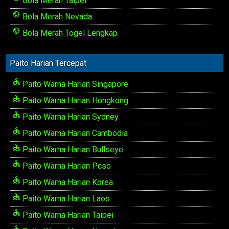
Bola Merah Taipei
Bola Merah Nevada
Bola Merah Togel Lengkap
Paito Harian Tercepat
Paito Warna Harian Singapore
Paito Warna Harian Hongkong
Paito Warna Harian Sydney
Paito Warna Harian Cambodia
Paito Warna Harian Bullseye
Paito Warna Harian Pcso
Paito Warna Harian Korea
Paito Warna Harian Laos
Paito Warna Harian Taipei