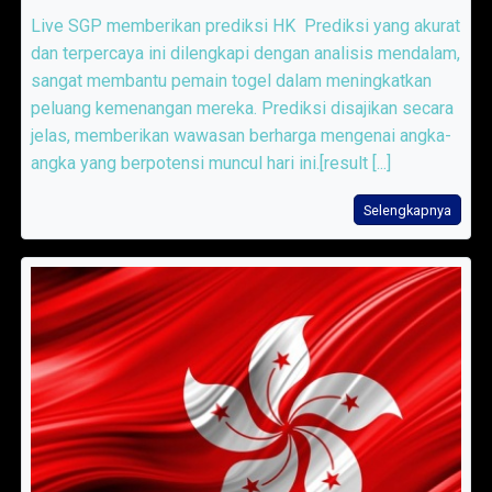
Live SGP memberikan prediksi HK Prediksi yang akurat
dan terpercaya ini dilengkapi dengan analisis mendalam,
sangat membantu pemain togel dalam meningkatkan
peluang kemenangan mereka. Prediksi disajikan secara
jelas, memberikan wawasan berharga mengenai angka-
angka yang berpotensi muncul hari ini.[result [...]
Selengkapnya