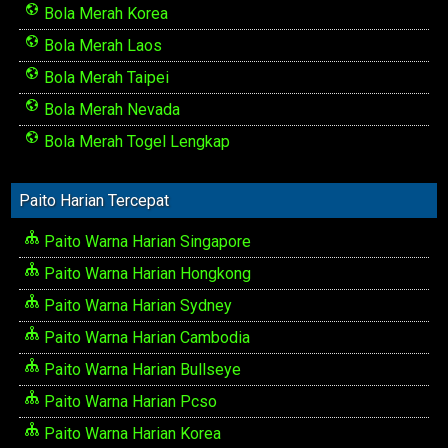
Bola Merah Korea
Bola Merah Laos
Bola Merah Taipei
Bola Merah Nevada
Bola Merah Togel Lengkap
Paito Harian Tercepat
Paito Warna Harian Singapore
Paito Warna Harian Hongkong
Paito Warna Harian Sydney
Paito Warna Harian Cambodia
Paito Warna Harian Bullseye
Paito Warna Harian Pcso
Paito Warna Harian Korea