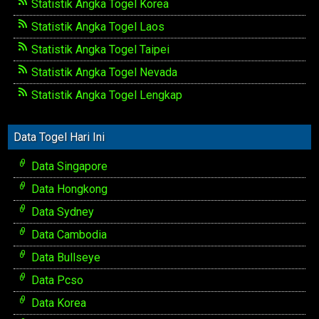
Statistik Angka Togel Korea
Statistik Angka Togel Laos
Statistik Angka Togel Taipei
Statistik Angka Togel Nevada
Statistik Angka Togel Lengkap
Data Togel Hari Ini
Data Singapore
Data Hongkong
Data Sydney
Data Cambodia
Data Bullseye
Data Pcso
Data Korea