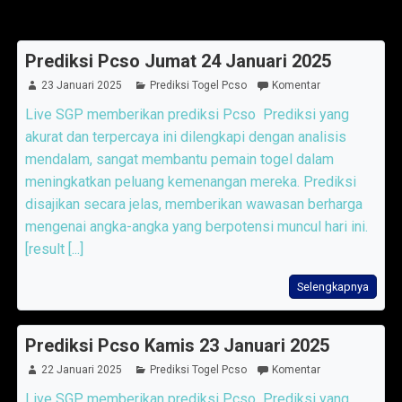
Prediksi Togel Pcso
Prediksi Pcso Jumat 24 Januari 2025
23 Januari 2025
Prediksi Togel Pcso
Komentar
Live SGP memberikan prediksi Pcso Prediksi yang
akurat dan terpercaya ini dilengkapi dengan analisis
mendalam, sangat membantu pemain togel dalam
meningkatkan peluang kemenangan mereka. Prediksi
disajikan secara jelas, memberikan wawasan berharga
mengenai angka-angka yang berpotensi muncul hari ini.
[result [...]
Selengkapnya
Prediksi Pcso Kamis 23 Januari 2025
22 Januari 2025
Prediksi Togel Pcso
Komentar
Live SGP memberikan prediksi Pcso Prediksi yang