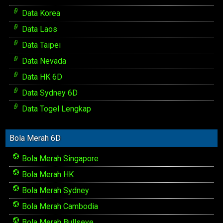
Data Korea
Data Laos
Data Taipei
Data Nevada
Data HK 6D
Data Sydney 6D
Data Togel Lengkap
Bola Merah 6D
Bola Merah Singapore
Bola Merah HK
Bola Merah Sydney
Bola Merah Cambodia
Bola Merah Bullseye