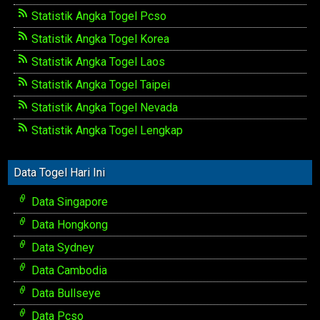
Statistik Angka Togel Pcso
Statistik Angka Togel Korea
Statistik Angka Togel Laos
Statistik Angka Togel Taipei
Statistik Angka Togel Nevada
Statistik Angka Togel Lengkap
Data Togel Hari Ini
Data Singapore
Data Hongkong
Data Sydney
Data Cambodia
Data Bullseye
Data Pcso