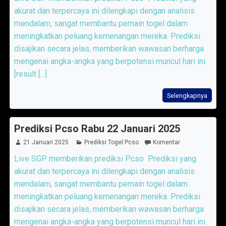
akurat dan terpercaya ini dilengkapi dengan analisis
mendalam, sangat membantu pemain togel dalam
meningkatkan peluang kemenangan mereka. Prediksi
disajikan secara jelas, memberikan wawasan berharga
mengenai angka-angka yang berpotensi muncul hari ini.
[result [...]
Selengkapnya
Prediksi Pcso Rabu 22 Januari 2025
21 Januari 2025
Prediksi Togel Pcso
Komentar
Live SGP memberikan prediksi Pcso Prediksi yang
akurat dan terpercaya ini dilengkapi dengan analisis
mendalam, sangat membantu pemain togel dalam
meningkatkan peluang kemenangan mereka. Prediksi
disajikan secara jelas, memberikan wawasan berharga
mengenai angka-angka yang berpotensi muncul hari ini.