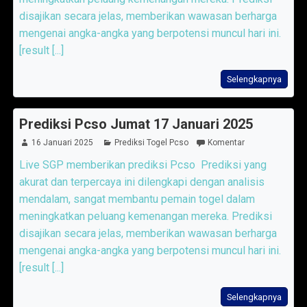
disajikan secara jelas, memberikan wawasan berharga
mengenai angka-angka yang berpotensi muncul hari ini.
[result [...]
Selengkapnya
Prediksi Pcso Jumat 17 Januari 2025
16 Januari 2025
Prediksi Togel Pcso
Komentar
Live SGP memberikan prediksi Pcso Prediksi yang
akurat dan terpercaya ini dilengkapi dengan analisis
mendalam, sangat membantu pemain togel dalam
meningkatkan peluang kemenangan mereka. Prediksi
disajikan secara jelas, memberikan wawasan berharga
mengenai angka-angka yang berpotensi muncul hari ini.
[result [...]
Selengkapnya