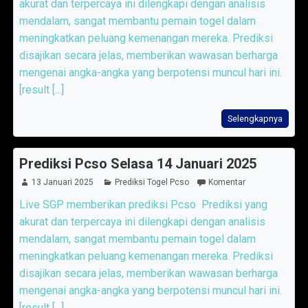
akurat dan terpercaya ini dilengkapi dengan analisis
mendalam, sangat membantu pemain togel dalam
meningkatkan peluang kemenangan mereka. Prediksi
disajikan secara jelas, memberikan wawasan berharga
mengenai angka-angka yang berpotensi muncul hari ini.
[result [...]
Selengkapnya
Prediksi Pcso Selasa 14 Januari 2025
13 Januari 2025
Prediksi Togel Pcso
Komentar
Live SGP memberikan prediksi Pcso Prediksi yang
akurat dan terpercaya ini dilengkapi dengan analisis
mendalam, sangat membantu pemain togel dalam
meningkatkan peluang kemenangan mereka. Prediksi
disajikan secara jelas, memberikan wawasan berharga
mengenai angka-angka yang berpotensi muncul hari ini.
[result [...]