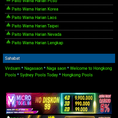
Paito Warna Harian Pcso
Paito Warna Harian Korea
Paito Warna Harian Laos
Paito Warna Harian Taipei
Paito Warna Harian Nevada
Paito Warna Harian Lengkap
Sahabat
Virdsam
*
Nagasaon
*
Naga saon
*
Welcome to Hongkong
Pools
*
Sydney Pools Today
*
Hongkong Pools