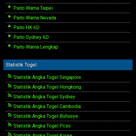
Paito Warna Taipei
Paito Warna Nevada
Paito HK 6D
Paito Sydney 6D
Paito Warna Lengkap
Statistik Togel
Statistik Angka Togel Singapore
Statistik Angka Togel Hongkong
Statistik Angka Togel Sydney
Statistik Angka Togel Cambodia
Statistik Angka Togel Bullseye
Statistik Angka Togel Pcso
Statistik Angka Togel Korea