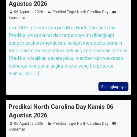
Agustus 2026
06 Agustus 2026
Prediksi Togel North Carolina Day
Komentar
Live SGP memberikan prediksi North Carolina Day
Prediksi yang akurat dan terpercaya ini dilengkapi
dengan analisis mendalam, sangat membantu pemain
togel dalam meningkatkan peluang kemenangan mereka.
Prediksi disajikan secara jelas, memberikan wawasan
berharga mengenai angka-angka yang berpotensi
muncul hari [...]
Selengkapnya
Prediksi North Carolina Day Kamis 06
Agustus 2026
05 Agustus 2026
Prediksi Togel North Carolina Day
Komentar