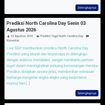
Selengkapnya
Prediksi North Carolina Day Senin 03
Agustus 2026
02 Agustus 2026
Prediksi Togel North Carolina Day
Komentar
Live SGP memberikan prediksi North Carolina Day
Prediksi yang akurat dan terpercaya ini dilengkapi
dengan analisis mendalam, sangat membantu pemain
togel dalam meningkatkan peluang kemenangan mereka.
Prediksi disajikan secara jelas, memberikan wawasan
berharga mengenai angka-angka yang berpotensi
muncul hari [...]
Selengkapnya