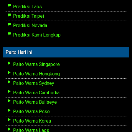
Prediksi Laos
Prediksi Taipei
Prediksi Nevada
Prediksi Kami Lengkap
Paito Hari Ini
Paito Warna Singapore
Paito Warna Hongkong
Paito Warna Sydney
Paito Warna Cambodia
Paito Warna Bullseye
Paito Warna Pcso
Paito Warna Korea
Paito Warna Laos