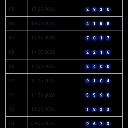
85
17-05-2026
2
9
3
0
86
16-05-2026
4
1
5
8
87
15-05-2026
7
0
1
7
88
14-05-2026
2
2
1
6
89
13-05-2026
2
4
0
0
90
12-05-2026
9
1
0
4
91
11-05-2026
5
5
9
8
92
10-05-2026
1
8
2
3
93
09-05-2026
9
6
7
3