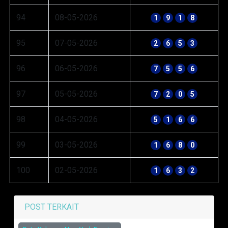
94
08-05-2026
1
9
1
8
95
07-05-2026
2
6
5
3
96
06-05-2026
7
5
5
6
97
05-05-2026
7
2
0
5
98
04-05-2026
5
1
6
6
99
03-05-2026
1
6
8
0
100
02-05-2026
1
6
3
2
POST TERKAIT