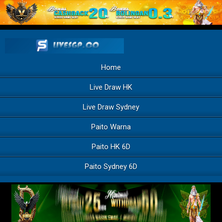
Home
Live Draw HK
Live Draw Sydney
Paito Warna
Paito HK 6D
Paito Sydney 6D