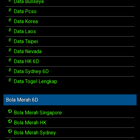
Data Bullseye
Data Pcso
Data Korea
Data Laos
Data Taipei
Data Nevada
Data HK 6D
Data Sydney 6D
Data Togel Lengkap
Bola Merah 6D
Bola Merah Singapore
Bola Merah HK
Bola Merah Sydney