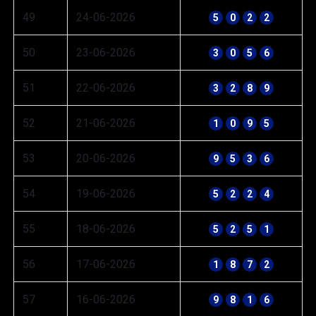
49
24-06-2026
5
0
2
2
50
23-06-2026
3
0
5
6
51
22-06-2026
3
2
8
9
52
21-06-2026
1
0
9
5
53
20-06-2026
9
5
3
6
54
19-06-2026
5
2
2
4
55
18-06-2026
5
2
5
1
56
17-06-2026
1
8
7
2
57
16-06-2026
9
8
1
6