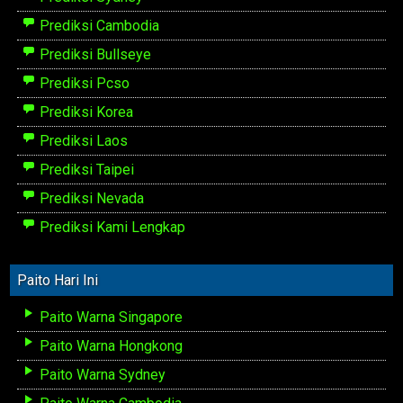
Prediksi Cambodia
Prediksi Bullseye
Prediksi Pcso
Prediksi Korea
Prediksi Laos
Prediksi Taipei
Prediksi Nevada
Prediksi Kami Lengkap
Paito Hari Ini
Paito Warna Singapore
Paito Warna Hongkong
Paito Warna Sydney