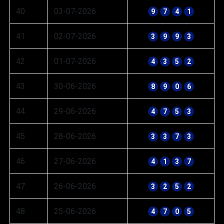
40
03-07-2026
9
7
4
1
41
02-07-2026
3
9
9
3
42
01-07-2026
4
3
5
2
43
30-06-2026
8
9
0
6
44
29-06-2026
4
7
5
3
45
28-06-2026
3
3
7
3
46
27-06-2026
4
1
3
7
47
26-06-2026
3
2
5
2
48
25-06-2026
4
7
0
5