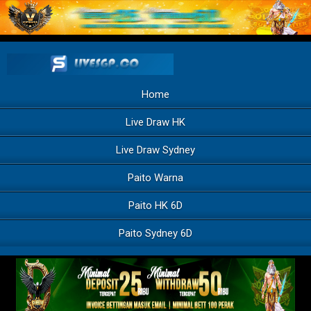
Home
Live Draw HK
Live Draw Sydney
Paito Warna
Paito HK 6D
Paito Sydney 6D