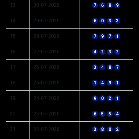
13
30-07-2026
7
6
8
9
14
29-07-2026
6
0
3
3
15
28-07-2026
7
9
7
1
16
27-07-2026
4
2
3
2
17
26-07-2026
3
4
8
7
18
25-07-2026
1
4
9
1
19
24-07-2026
9
0
2
1
20
23-07-2026
6
5
5
4
21
22-07-2026
3
8
0
2