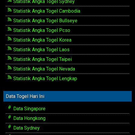
Statistik Angka Togel Sydney
Statistik Angka Togel Cambodia
Statistik Angka Togel Bullseye
Statistik Angka Togel Pcso
Statistik Angka Togel Korea
Statistik Angka Togel Laos
Statistik Angka Togel Taipei
Statistik Angka Togel Nevada
Statistik Angka Togel Lengkap
Data Togel Hari Ini
Data Singapore
Data Hongkong
Data Sydney