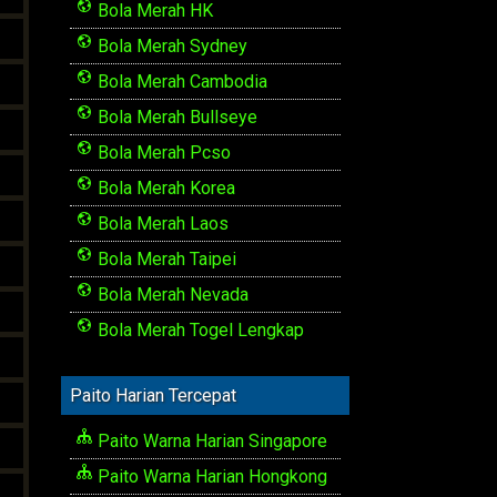
Bola Merah HK
Bola Merah Sydney
Bola Merah Cambodia
Bola Merah Bullseye
Bola Merah Pcso
Bola Merah Korea
Bola Merah Laos
Bola Merah Taipei
Bola Merah Nevada
Bola Merah Togel Lengkap
Paito Harian Tercepat
Paito Warna Harian Singapore
Paito Warna Harian Hongkong