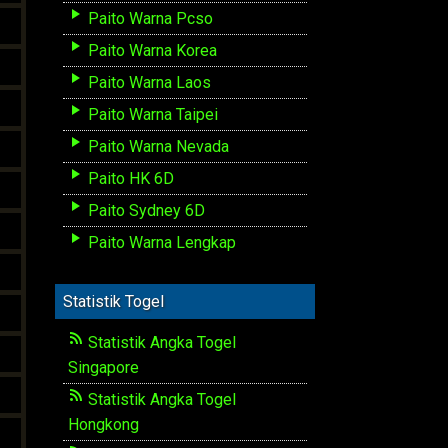
Paito Warna Pcso
Paito Warna Korea
Paito Warna Laos
Paito Warna Taipei
Paito Warna Nevada
Paito HK 6D
Paito Sydney 6D
Paito Warna Lengkap
Statistik Togel
Statistik Angka Togel
Singapore
Statistik Angka Togel
Hongkong