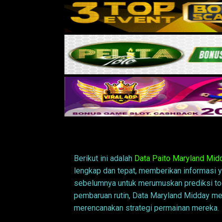
D
Berikut ini adalah
Data Paito Maryland Mid
lengkap dan tepat, memberikan informasi y
sebelumnya untuk merumuskan prediksi tog
pembaruan rutin, Data Maryland Midday me
merencanakan strategi permainan mereka.