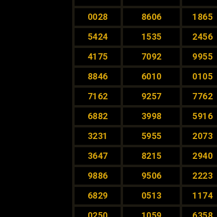
0028
8606
1865
5424
1535
2456
4175
7092
9955
8846
6010
0105
7162
9257
7762
6882
3998
5916
3231
5955
2073
3647
8215
2940
9886
9506
2223
6829
0513
1174
0250
1059
6358