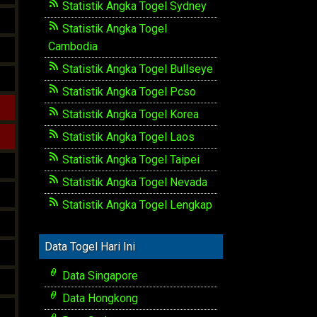
Statistik Angka Togel Sydney
Statistik Angka Togel
Cambodia
Statistik Angka Togel Bullseye
Statistik Angka Togel Pcso
Statistik Angka Togel Korea
Statistik Angka Togel Laos
Statistik Angka Togel Taipei
Statistik Angka Togel Nevada
Statistik Angka Togel Lengkap
Data Togel Hari Ini
Data Singapore
Data Hongkong