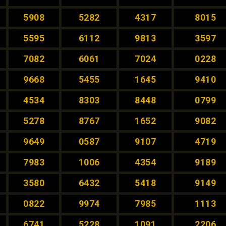
5908
5282
4317
8015
5595
6112
9813
3597
7082
6061
7024
0228
9668
5455
1645
9410
4534
8303
8448
0799
5278
8767
1652
9082
9649
0587
9107
4719
7983
1006
4354
9189
3580
6432
5418
9149
0822
9974
7985
1113
6741
5228
1091
2206