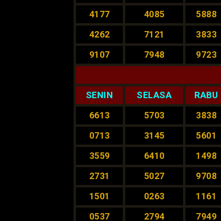
4177
4085
5888
4262
7121
3833
9107
7948
9723
SENIN
SELASA
RABU
6613
5703
3838
0713
3145
5601
3559
6410
1498
2731
5027
9708
1501
0263
1161
0537
2794
7949