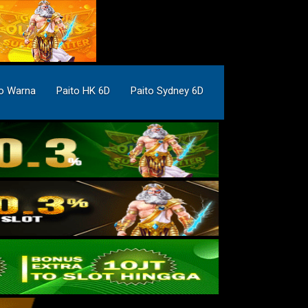
to Warna
Paito HK 6D
Paito Sydney 6D