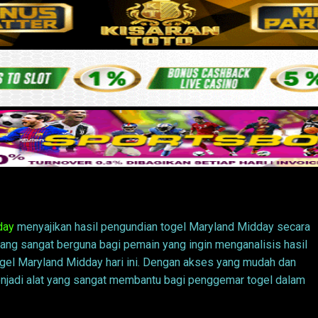
ata Maryland Midday
day
menyajikan hasil pengundian togel Maryland Midday secara
ang sangat berguna bagi pemain yang ingin menganalisis hasil
el Maryland Midday hari ini. Dengan akses yang mudah dan
njadi alat yang sangat membantu bagi penggemar togel dalam