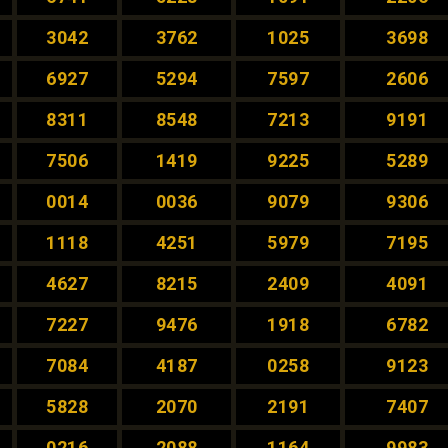
3042
3762
1025
3698
6927
5294
7597
2606
8311
8548
7213
9191
7506
1419
9225
5289
0014
0036
9079
9306
1118
4251
5979
7195
4627
8215
2409
4091
7227
9476
1918
6782
7084
4187
0258
9123
5828
2070
2191
7407
0216
2088
1164
9983