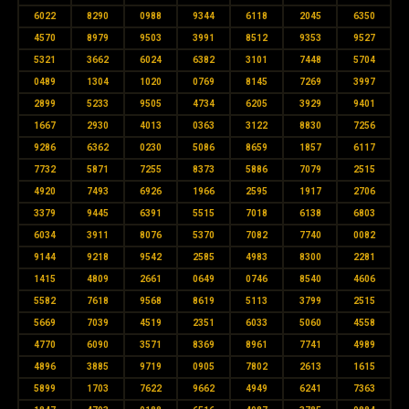
6022
8290
0988
9344
6118
2045
6350
4570
8979
9503
3991
8512
9353
9527
5321
3662
6024
6382
3101
7448
5704
0489
1304
1020
0769
8145
7269
3997
2899
5233
9505
4734
6205
3929
9401
1667
2930
4013
0363
3122
8830
7256
9286
6362
0230
5086
8659
1857
6117
7732
5871
7255
8373
5886
7079
2515
4920
7493
6926
1966
2595
1917
2706
3379
9445
6391
5515
7018
6138
6803
6034
3911
8076
5370
7082
7740
0082
9144
9218
9542
2585
4983
8300
2281
1415
4809
2661
0649
0746
8540
4606
5582
7618
9568
8619
5113
3799
2515
5669
7039
4519
2351
6033
5060
4558
4770
6090
3571
8369
8961
7741
4989
4896
3885
9719
0905
7802
2613
1615
5899
1703
7622
9662
4949
6241
7363