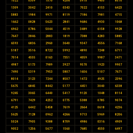
1022
0309
1570
4206
5975
9405
8570
1309
3042
2410
0343
7022
4153
6423
5883
1984
9971
8119
7186
7981
4715
1662
0828
5623
2841
9686
4930
1068
6962
0786
5044
4519
3489
6158
9928
7647
3846
2883
1819
7388
4283
5885
6593
6836
2960
3640
9347
4556
7168
5187
3516
8722
5992
4890
7248
6711
7014
4555
0163
7351
4059
9987
3471
4987
5173
7989
3927
9570
1923
9907
7490
5319
7953
5807
1656
5107
7671
8014
3123
7244
8507
1472
4925
2396
5675
6845
8442
5177
4451
3040
6338
9245
3065
6440
5417
9120
1048
8114
6791
7429
4252
0775
5388
0785
9074
4125
6442
5458
7619
2664
0618
4236
5625
7128
0962
4266
9713
5969
8206
5024
7905
9388
8709
4986
0316
4909
9052
1256
5677
1560
7685
4550
6497