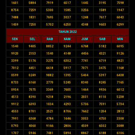
1601
5884
7919
6517
1445
3195
7598
8754
7259
5300
1585
3256
1589
1947
7488
1831
7695
3037
1248
7617
6043
1459
7250
5702
6250
4348
9603
6299
TAHUN 2022
SEN
SEL
RAB
KAM
JUM
SAB
MIN
1540
9405
8852
9244
6768
5182
6095
9920
2153
1540
4148
4456
4321
9126
3399
5176
3275
6302
7741
6719
4821
7012
4451
6618
5917
7071
3475
1168
0599
0249
9882
1395
5404
5397
6438
8733
6160
2770
5245
8340
8245
7165
0954
7075
3369
7605
1464
9936
6012
4513
8390
9218
2196
2031
8110
5238
9912
6393
1034
4293
5736
7591
5734
4553
8701
2521
8706
7662
1204
2812
7991
6368
4784
1646
3053
4750
3308
0793
4060
9166
2806
4509
6502
3088
1707
5946
7481
5894
8867
6188
6106