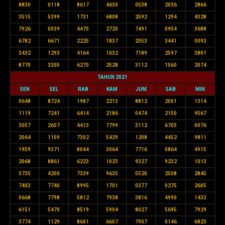
8830
0118
8617
4630
0538
2036
2866
3515
5399
1731
6808
2592
1294
4328
7926
0039
4475
2720
7491
0954
3688
6782
6671
2225
1837
2053
3441
0093
3432
1293
4164
1032
7189
2597
3801
8770
3305
6270
2528
3112
1560
2074
TAHUN 2021
SEN
SEL
RAB
KAM
JUM
SAB
MIN
0648
8724
1987
2213
8812
2001
1314
1119
7241
6414
2186
0474
2150
9567
3057
2607
4413
7799
3112
6703
0076
2064
1109
7302
5429
1208
4452
9811
1959
9371
8044
3064
7716
0864
4915
2068
8861
6223
1023
9327
9232
1013
3735
4200
7339
9635
5520
2508
2845
7403
7740
8995
1701
0377
0275
2605
0668
7798
5812
7938
3816
4990
1433
6151
5470
8519
5904
8027
5695
7929
3774
1129
8601
6607
7907
0146
6823