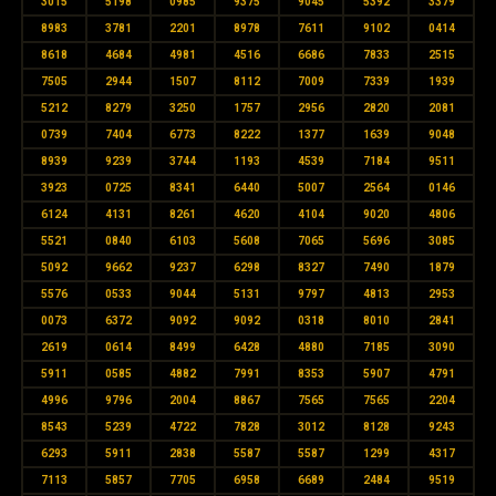
3015
5198
0985
9375
9045
5392
3379
8983
3781
2201
8978
7611
9102
0414
8618
4684
4981
4516
6686
7833
2515
7505
2944
1507
8112
7009
7339
1939
5212
8279
3250
1757
2956
2820
2081
0739
7404
6773
8222
1377
1639
9048
8939
9239
3744
1193
4539
7184
9511
3923
0725
8341
6440
5007
2564
0146
6124
4131
8261
4620
4104
9020
4806
5521
0840
6103
5608
7065
5696
3085
5092
9662
9237
6298
8327
7490
1879
5576
0533
9044
5131
9797
4813
2953
0073
6372
9092
9092
0318
8010
2841
2619
0614
8499
6428
4880
7185
3090
5911
0585
4882
7991
8353
5907
4791
4996
9796
2004
8867
7565
7565
2204
8543
5239
4722
7828
3012
8128
9243
6293
5911
2838
5587
5587
1299
4317
7113
5857
7705
6958
6689
2484
9519