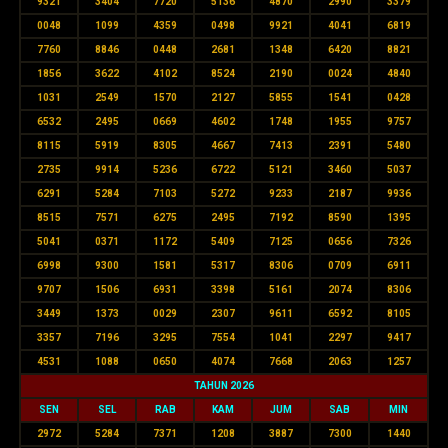
9321
3404
7720
5136
4870
2990
3379
0048
1099
4359
0498
9921
4041
6819
7760
8846
0448
2681
1348
6420
8821
1856
3622
4102
8524
2190
0024
4840
1031
2549
1570
2127
5855
1541
0428
6532
2495
0669
4602
1748
1955
9757
8115
5919
8305
4667
7413
2391
5480
2735
9914
5236
6722
5121
3460
5037
6291
5284
7103
5272
9233
2187
9936
8515
7571
6275
2495
7192
8590
1395
5041
0371
1172
5409
7125
0656
7326
6998
9300
1581
5317
8306
0709
6911
9707
1506
6931
3398
5161
2074
8306
3449
1373
0029
2307
9611
6592
8105
3357
7196
3295
7554
1041
2297
9417
4531
1088
0650
4074
7668
2063
1257
TAHUN 2026
SEN
SEL
RAB
KAM
JUM
SAB
MIN
2972
5284
7371
1208
3887
7300
1440