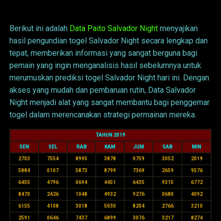
Data Salvador Night
Berikut ini adalah
Data Paito Salvador Night
menyajikan
hasil pengundian togel Salvador Night secara lengkap dan
tepat, memberikan informasi yang sangat berguna bagi
pemain yang ingin menganalisis hasil sebelumnya untuk
merumuskan prediksi togel Salvador Night hari ini. Dengan
akses yang mudah dan pembaruan rutin, Data Salvador
Night menjadi alat yang sangat membantu bagi penggemar
togel dalam merencanakan strategi permainan mereka.
TAHUN 2019
SEN
SEL
RAB
KAM
JUM
SAB
MIN
2703
7554
8995
3878
0759
3052
2019
5884
0107
5873
8799
7369
2659
9576
6455
4796
0694
4451
6435
9315
6772
8470
2426
1048
4932
9276
0680
4092
6155
4108
3018
5030
8204
2766
3210
2591
0646
7437
6899
3076
3217
8274