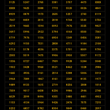
3125
5247
2765
3381
3707
4473
XXXX
XXXX
9625
3088
7772
5520
0026
4841
8939
0879
1973
2635
5257
2743
0119
7047
8459
2015
2018
9744
5543
3750
2519
9665
1594
0092
7976
3325
9827
3697
5996
2922
3794
4164
0500
7361
0719
7976
1156
6954
1349
0456
3581
6292
9150
7531
2858
4711
9184
2100
0712
5178
4536
3375
5701
8009
9790
2303
5519
7475
9906
3950
5507
9172
1336
0727
6467
7909
9928
5244
3040
1902
3428
9960
3521
8462
1328
2986
1665
4936
3161
2014
5388
5006
3313
3964
7389
1867
4161
2243
8135
1977
9489
8133
1615
2719
8256
2008
1014
7359
9017
6438
8236
9986
2946
2740
6029
2599
8496
9355
3480
4401
4902
1153
4134
5964
9426
2476
7075
7215
0232
6837
8782
8304
9849
0460
2097