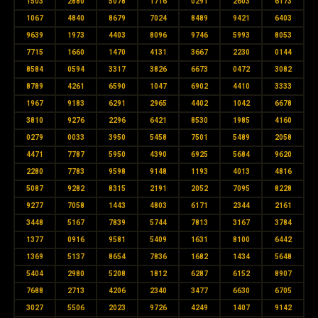
1503
2880
5078
1716
0291
2603
6173
1067
4840
8679
7024
8489
9421
6403
9639
1973
4403
8096
9746
5993
8053
7715
1660
1470
4131
3667
2230
0144
8584
0594
3317
3826
6673
0472
3082
8789
4261
6590
1047
6902
4410
3333
1967
9183
6291
2965
4402
1042
6678
3810
9276
2296
6421
8530
1985
4160
0279
0033
3950
5458
7501
5489
2058
4471
7787
5950
4390
6925
5684
9620
2280
7783
9598
9148
1193
4013
4816
5087
9282
8315
2191
2052
7095
8228
9277
7058
1443
4803
6171
2344
2161
3448
5167
7839
5744
7813
3167
3784
1377
0916
9581
5409
1631
8100
6442
1369
5137
8654
7836
1682
1434
5648
5404
2980
5208
1812
6287
6152
8907
7688
2713
4206
2340
3477
6630
6705
3027
5506
2023
9726
4249
1407
9142