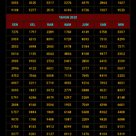
3055
4325
3317
3276
6979
2864
1637
9108
5277
2515
6106
0726
1507
9523
TAHUN 2023
SEN
SEL
RAB
KAM
JUM
SAB
MIN
7275
1797
2289
1760
4149
0758
3307
3959
6315
8091
9729
8093
7315
8299
2553
4498
2063
5978
3184
9932
7371
5016
1135
6562
4856
8108
9877
3352
2905
9955
2732
3401
2850
6415
2109
2996
4122
6031
7216
2777
3915
5507
4752
7566
0058
7110
7695
8419
3233
6907
3211
5710
4955
9216
7092
4031
3093
1807
3072
2779
5888
4521
8337
5791
6246
4979
0297
3269
7413
8148
2008
8160
3506
1955
7569
4398
6601
5737
0884
1869
6168
5608
8362
4408
9070
1760
9408
1087
2209
9820
6088
3750
8103
8912
8399
1560
6032
0131
3377
0261
3127
6912
1476
8104
5419