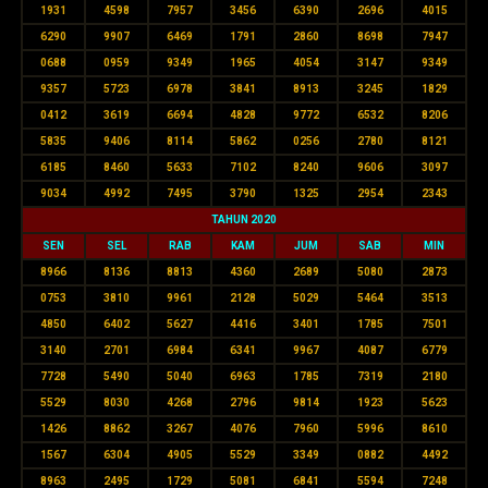
1931
4598
7957
3456
6390
2696
4015
6290
9907
6469
1791
2860
8698
7947
0688
0959
9349
1965
4054
3147
9349
9357
5723
6978
3841
8913
3245
1829
0412
3619
6694
4828
9772
6532
8206
5835
9406
8114
5862
0256
2780
8121
6185
8460
5633
7102
8240
9606
3097
9034
4992
7495
3790
1325
2954
2343
TAHUN 2020
SEN
SEL
RAB
KAM
JUM
SAB
MIN
8966
8136
8813
4360
2689
5080
2873
0753
3810
9961
2128
5029
5464
3513
4850
6402
5627
4416
3401
1785
7501
3140
2701
6984
6341
9967
4087
6779
7728
5490
5040
6963
1785
7319
2180
5529
8030
4268
2796
9814
1923
5623
1426
8862
3267
4076
7960
5996
8610
1567
6304
4905
5529
3349
0882
4492
8963
2495
1729
5081
6841
5594
7248