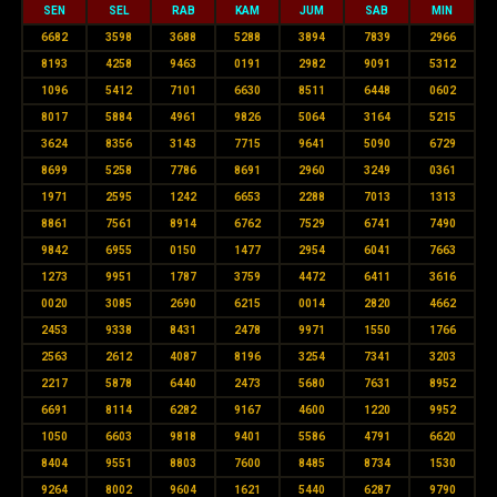
SEN
SEL
RAB
KAM
JUM
SAB
MIN
6682
3598
3688
5288
3894
7839
2966
8193
4258
9463
0191
2982
9091
5312
1096
5412
7101
6630
8511
6448
0602
8017
5884
4961
9826
5064
3164
5215
3624
8356
3143
7715
9641
5090
6729
8699
5258
7786
8691
2960
3249
0361
1971
2595
1242
6653
2288
7013
1313
8861
7561
8914
6762
7529
6741
7490
9842
6955
0150
1477
2954
6041
7663
1273
9951
1787
3759
4472
6411
3616
0020
3085
2690
6215
0014
2820
4662
2453
9338
8431
2478
9971
1550
1766
2563
2612
4087
8196
3254
7341
3203
2217
5878
6440
2473
5680
7631
8952
6691
8114
6282
9167
4600
1220
9952
1050
6603
9818
9401
5586
4791
6620
8404
9551
8803
7600
8485
8734
1530
9264
8002
9604
1621
5440
6287
9790