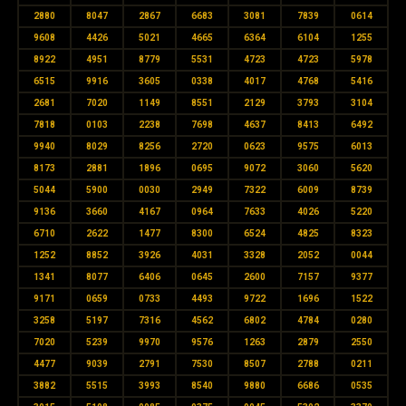
2880
8047
2867
6683
3081
7839
0614
9608
4426
5021
4665
6364
6104
1255
8922
4951
8779
5531
4723
4723
5978
6515
9916
3605
0338
4017
4768
5416
2681
7020
1149
8551
2129
3793
3104
7818
0103
2238
7698
4637
8413
6492
9940
8029
8256
2720
0623
9575
6013
8173
2881
1896
0695
9072
3060
5620
5044
5900
0030
2949
7322
6009
8739
9136
3660
4167
0964
7633
4026
5220
6710
2622
1477
8300
6524
4825
8323
1252
8852
3926
4031
3328
2052
0044
1341
8077
6406
0645
2600
7157
9377
9171
0659
0733
4493
9722
1696
1522
3258
5197
7316
4562
6802
4784
0280
7020
5239
9970
9576
1263
2879
2550
4477
9039
2791
7530
8507
2788
0211
3882
5515
3993
8540
9880
6686
0535