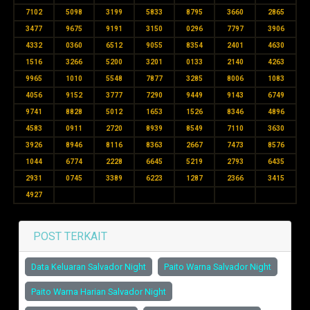
7102
5098
3199
5833
8795
3660
2865
3477
9675
9191
3150
0296
7797
3906
4332
0360
6512
9055
8354
2401
4630
1516
3266
5200
3201
0133
2140
4263
9965
1010
5548
7877
3285
8006
1083
4056
9152
3777
7290
9449
9143
6749
9741
8828
5012
1653
1526
8346
4896
4583
0911
2720
8939
8549
7110
3630
3926
8946
8116
8363
2667
7473
8576
1044
6774
2228
6645
5219
2793
6435
2931
0745
3389
6223
1287
2366
3415
4927
POST TERKAIT
Data Keluaran Salvador Night
Paito Warna Salvador Night
Paito Warna Harian Salvador Night