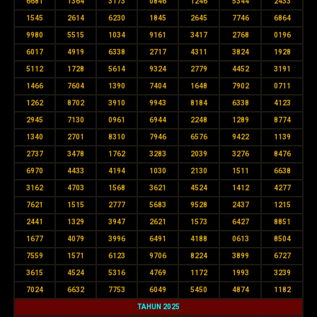
6681
1364
3173
0846
1246
5344
2433
1545
2614
6230
1845
2645
7746
6864
9980
5515
1034
9161
3417
2768
0196
6017
4919
6338
2717
4311
3824
1928
5112
1728
5614
9324
2779
4452
3191
1466
7604
1390
7404
1648
7902
0711
1262
8702
3910
9943
8184
6338
4123
2945
7130
0961
6944
2248
1289
8774
1340
2701
8310
7946
6576
9422
1139
2737
3478
1762
3283
2039
3276
8476
6970
4433
4194
1030
2130
1511
6638
3162
4703
1568
3621
4524
1412
4277
7621
1515
2777
5683
9528
2437
1215
2441
1329
3947
2621
1573
6427
8851
1677
4079
3996
6491
4188
0613
8504
7559
1571
6123
9706
8224
3899
6727
3615
4524
5316
4769
1172
1993
3239
7024
6632
7753
6049
5450
4874
1182
TAHUN 2025