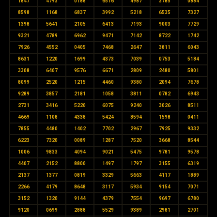
1847
4793
0188
6516
4987
3785
0884
8598
1168
6837
3992
5218
6535
7327
1398
5641
2105
6413
7193
9003
7729
9321
4789
6962
9471
7142
8722
1742
7926
4552
0405
7468
2647
3811
6043
8631
1220
1699
4373
7039
0753
5184
3308
6407
9576
6671
2809
2480
5801
8099
2520
1215
4460
9380
2094
7678
9289
3857
2181
1058
3811
0782
6943
2731
3416
5220
6075
9240
3026
8511
4669
1108
4338
5424
8594
1598
0411
7855
4480
1402
7702
2967
7925
9332
6223
7320
0089
1287
7520
3668
8544
1006
9833
4094
9021
5475
9781
9578
4407
2152
8800
1497
1797
3155
6319
2137
1377
0819
3329
5663
4117
1889
2266
4179
8648
3117
5934
9154
7071
3152
1320
9144
4379
7554
9697
6780
9120
0699
2888
5529
9389
2981
2701