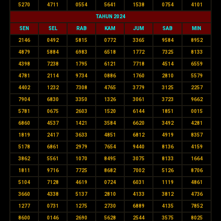
5270
4711
0554
5641
1538
0754
4101
TAHUN 2024
SEN
SEL
RAB
KAM
JUM
SAB
MIN
2146
0492
5815
0772
3365
9584
8952
4879
5884
6983
6518
1772
7325
8133
4398
7238
1795
6121
7718
4514
6559
4781
2114
9734
0886
1760
2810
5579
4402
1232
7308
4765
3779
3125
2257
7904
6830
3350
1326
3061
3723
9662
5781
0675
2603
1520
6144
1851
0015
6860
4537
1421
3584
6620
3492
4281
1819
2417
3633
4851
6812
4919
8357
5178
6861
2979
7654
9440
8136
4159
3862
5561
1070
8495
3075
8133
1664
1811
9716
7725
8682
7002
5126
8706
5104
7128
4619
0724
6031
1119
4861
3660
4338
5137
2810
4133
3812
4736
1277
0731
1275
2730
6889
4135
7852
8600
0146
2690
5628
2544
3575
8025