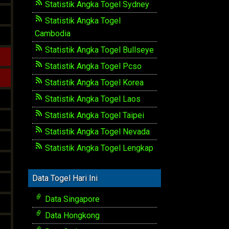
Statistik Angka Togel Sydney
Statistik Angka Togel
Cambodia
Statistik Angka Togel Bullseye
Statistik Angka Togel Pcso
Statistik Angka Togel Korea
Statistik Angka Togel Laos
Statistik Angka Togel Taipei
Statistik Angka Togel Nevada
Statistik Angka Togel Lengkap
Data Togel Hari Ini
Data Singapore
Data Hongkong