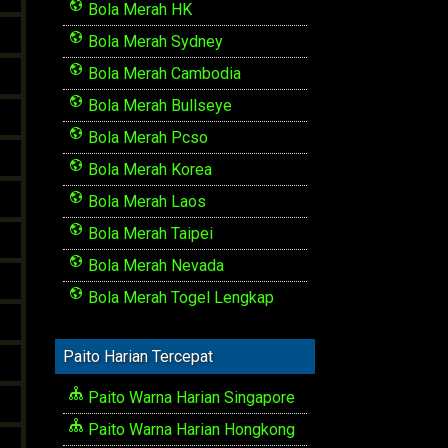
Bola Merah HK
Bola Merah Sydney
Bola Merah Cambodia
Bola Merah Bullseye
Bola Merah Pcso
Bola Merah Korea
Bola Merah Laos
Bola Merah Taipei
Bola Merah Nevada
Bola Merah Togel Lengkap
Paito Harian Tercepat
Paito Warna Harian Singapore
Paito Warna Harian Hongkong