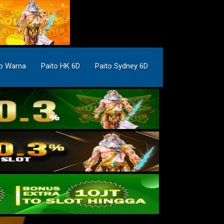
to Warna
Paito HK 6D
Paito Sydney 6D