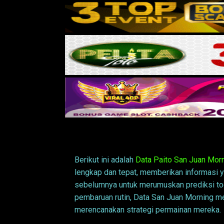
Da
Berikut ini adalah
Data Paito San Juan Mor
lengkap dan tepat, memberikan informasi y
sebelumnya untuk merumuskan prediksi tog
pembaruan rutin, Data San Juan Morning m
merencanakan strategi permainan mereka.