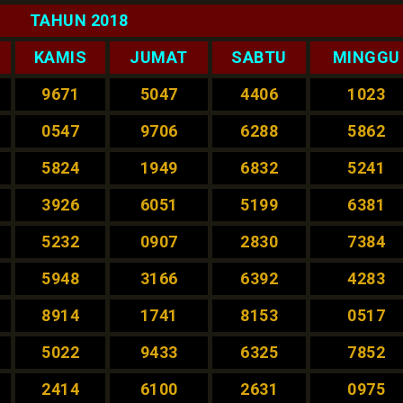
TAHUN 2018
KAMIS
JUMAT
SABTU
MINGGU
9671
5047
4406
1023
0547
9706
6288
5862
5824
1949
6832
5241
3926
6051
5199
6381
5232
0907
2830
7384
5948
3166
6392
4283
8914
1741
8153
0517
5022
9433
6325
7852
2414
6100
2631
0975