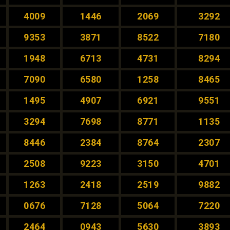
4009
1446
2069
3292
9353
3871
8522
7180
1948
6713
4731
8294
7090
6580
1258
8465
1495
4907
6921
9551
3294
7698
8771
1135
8446
2384
8764
2307
2508
9223
3150
4701
1263
2418
2519
9882
0676
7128
5064
7220
2464
0943
5630
3893