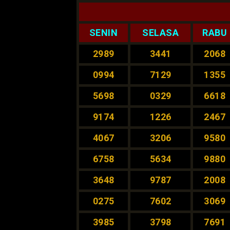
SENIN
SELASA
RABU
2989
3441
2068
0994
7129
1355
5698
0329
6618
9174
1226
2467
4067
3206
9580
6758
5634
9880
3648
9787
2008
0275
7602
3069
3985
3798
7691