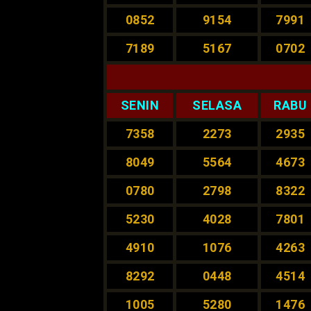
0852
9154
7991
7189
5167
0702
SENIN
SELASA
RABU
7358
2273
2935
8049
5564
4673
0780
2798
8322
5230
4028
7801
4910
1076
4263
8292
0448
4514
1005
5280
1476