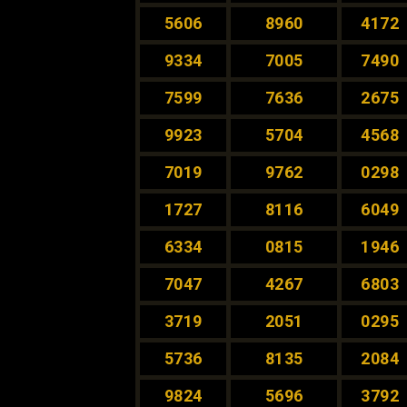
5606
8960
4172
9334
7005
7490
7599
7636
2675
9923
5704
4568
7019
9762
0298
1727
8116
6049
6334
0815
1946
7047
4267
6803
3719
2051
0295
5736
8135
2084
9824
5696
3792