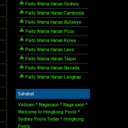
Paito Warna Harian Sydney
Paito Warna Harian Cambodia
Paito Warna Harian Bullseye
Paito Warna Harian Pcso
Paito Warna Harian Korea
Paito Warna Harian Laos
Paito Warna Harian Taipei
Paito Warna Harian Nevada
Paito Warna Harian Lengkap
Sahabat
Virdsam
*
Nagasaon
*
Naga saon
*
Welcome to Hongkong Pools
*
Sydney Pools Today
*
Hongkong
Pools