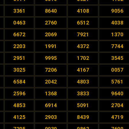
3361
8640
4108
9056
0463
2760
6512
4038
6672
2069
7921
1370
2203
1991
4372
7744
2951
9995
1702
3545
3025
7206
4167
0057
6584
2042
4803
5761
2596
1368
3833
9640
4853
6914
5091
2704
4125
2903
8439
4719
7205
9030
9862
7609