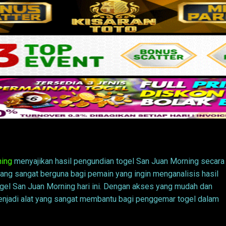
ta San Juan Morning
ning
menyajikan hasil pengundian togel San Juan Morning secara
ang sangat berguna bagi pemain yang ingin menganalisis hasil
el San Juan Morning hari ini. Dengan akses yang mudah dan
enjadi alat yang sangat membantu bagi penggemar togel dalam