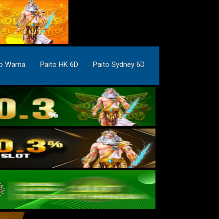
to Warna
Paito HK 6D
Paito Sydney 6D