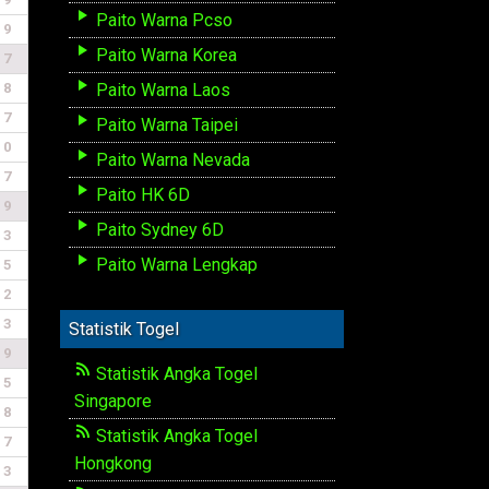
Paito Warna Pcso
9
Paito Warna Korea
7
8
Paito Warna Laos
7
Paito Warna Taipei
0
Paito Warna Nevada
7
Paito HK 6D
9
Paito Sydney 6D
3
Paito Warna Lengkap
5
2
3
Statistik Togel
9
Statistik Angka Togel
5
Singapore
8
Statistik Angka Togel
7
Hongkong
3