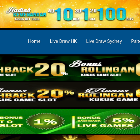
Home
Live Draw HK
Live Draw Sydney
Pai