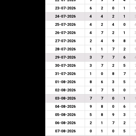
23-07-2026
6
2
0
1
24-07-2026
4
4
2
1
25-07-2026
4
2
4
0
26-07-2026
4
7
2
1
27-07-2026
2
4
9
8
28-07-2026
1
1
7
2
29-07-2026
3
7
7
6
30-07-2026
3
7
2
5
31-07-2026
1
0
8
7
01-08-2026
8
6
3
5
02-08-2026
4
7
5
0
03-08-2026
7
7
0
1
04-08-2026
9
8
0
6
05-08-2026
5
8
9
3
06-08-2026
2
1
7
2
07-08-2026
0
1
0
5