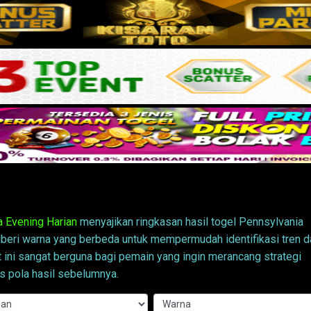
 Harian Pennsylvania Evening
a Evening Harian
menyajikan ringkasan hasil togel Pennsylvania
diberi warna yang berbeda untuk mempermudah identifikasi tren d
at ini sangat berguna bagi pemain yang ingin merancang strategi
s pola hasil sebelumnya.