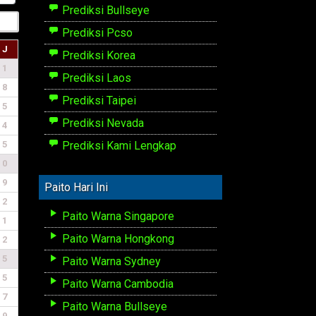
Prediksi Bullseye
Prediksi Pcso
J
Prediksi Korea
1
Prediksi Laos
8
Prediksi Taipei
5
Prediksi Nevada
4
5
Prediksi Kami Lengkap
0
9
Paito Hari Ini
2
Paito Warna Singapore
1
Paito Warna Hongkong
2
5
Paito Warna Sydney
5
Paito Warna Cambodia
7
Paito Warna Bullseye
9