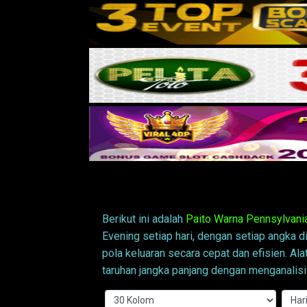
Paito Warna
Berikut ini adalah
Paito Warna Pennsylvani
Evening setiap hari, dengan setiap angka 
pola keluaran secara cepat dan efisien. Al
taruhan jangka panjang dengan menganalisi