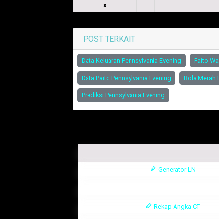
x
POST TERKAIT
Data Keluaran Pennsylvania Evening
Paito Wa
Data Paito Pennsylvania Evening
Bola Merah 
Prediksi Pennsylvania Evening
Generator LN
Rekap Angka CT