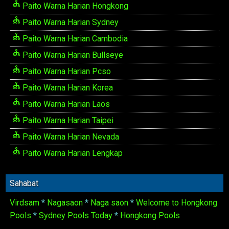
Paito Warna Harian Hongkong
Paito Warna Harian Sydney
Paito Warna Harian Cambodia
Paito Warna Harian Bullseye
Paito Warna Harian Pcso
Paito Warna Harian Korea
Paito Warna Harian Laos
Paito Warna Harian Taipei
Paito Warna Harian Nevada
Paito Warna Harian Lengkap
Sahabat
Virdsam
*
Nagasaon
*
Naga saon
*
Welcome to Hongkong
Pools
*
Sydney Pools Today
*
Hongkong Pools