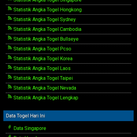
Statistik Angka Togel Hongkong
Statistik Angka Togel Sydney
Statistik Angka Togel Cambodia
Statistik Angka Togel Bullseye
Statistik Angka Togel Pcso
Statistik Angka Togel Korea
Statistik Angka Togel Laos
Statistik Angka Togel Taipei
Statistik Angka Togel Nevada
Statistik Angka Togel Lengkap
Data Togel Hari Ini
Data Singapore