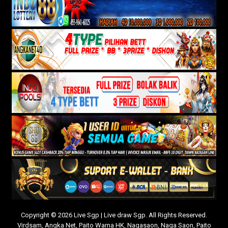
Copyright © 2026 Live Sgp | Live draw Sgp. All Rights Reserved.
Virdsam
,
Angka Net
,
Paito Warna HK
,
Nagasaon
,
Naga Saon
,
Paito