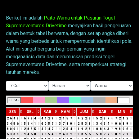
Paito Warna Supremeventures Drivetime
Berikut ini adalah
Paito Warna untuk Pasaran Togel
Supremeventures Drivetime
menyajikan hasil pengeluaran
dalam bentuk tabel berwarna, dengan setiap angka diberi
warna yang berbeda untuk mempermudah identifikasi pola.
Alat ini sangat berguna bagi pemain yang ingin
menganalisis data dan merumuskan prediksi togel
Supremeventures Drivetime, serta memperkuat strategi
taruhan mereka.
CLEAR
SEN
SEL
RAB
KAM
JUM
SAB
MIN
D
D
D
D
D
D
D
2
6
4
9
4
6
7
9
4
4
4
1
2
9
2
2
1
5
7
3
4
2
2
8
1
5
2
8
7
6
7
2
1
2
3
3
4
5
6
2
5
1
4
1
5
6
0
5
7
3
3
7
8
0
8
2
5
3
8
2
3
4
5
4
9
0
6
8
9
8
8
0
0
1
1
2
8
3
5
8
4
9
4
7
2
1
2
5
4
9
1
9
2
8
1
0
8
4
3
7
9
8
9
6
6
6
3
3
8
2
9
4
6
8
5
7
0
5
4
9
2
4
0
2
2
9
8
5
6
2
5
8
7
7
5
8
9
7
1
8