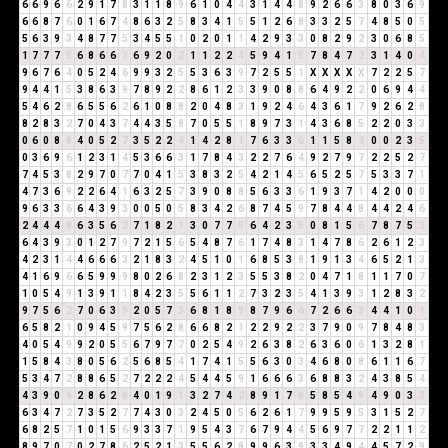
6
6
9
6
6
2
9
1
7
8
3
1
1
8
9
6
1
0
4
4
3
1
4
4
8
9
2
6
6
3
8
0
3
6
9
6
6
8
7
6
0
1
6
7
4
8
6
3
2
5
8
3
4
1
5
5
1
2
6
8
3
3
2
5
7
4
8
5
0
5
5
6
3
9
3
4
8
7
7
5
3
4
5
5
1
0
2
0
1
1
4
2
9
3
3
0
8
2
9
2
3
0
6
8
5
1
7
7
7
5
6
8
6
6
3
6
9
2
0
2
1
1
2
2
4
5
9
4
1
5
7
8
4
7
2
3
1
4
0
4
9
6
7
6
4
0
5
2
4
6
9
9
3
2
5
5
3
6
3
9
7
2
5
5
1
X
X
X
X
X
7
2
2
5
7
9
4
4
1
5
3
8
6
3
9
7
8
9
2
2
8
6
1
2
3
3
9
0
8
8
6
4
9
2
2
0
6
9
4
4
5
4
6
2
8
6
5
5
6
2
6
1
0
8
8
2
0
4
8
3
1
9
2
4
6
4
3
6
1
7
9
2
6
2
8
8
2
8
3
2
7
0
4
3
7
4
4
3
5
8
7
0
5
5
1
8
9
7
3
1
4
3
6
8
5
2
2
0
3
3
0
6
0
8
8
4
0
5
2
7
3
5
2
2
4
1
4
2
8
1
7
6
3
3
6
1
1
5
8
4
0
0
2
3
5
0
3
6
9
6
1
2
3
1
4
5
3
6
6
3
1
7
8
4
3
2
2
7
6
4
9
2
7
9
7
2
2
5
2
7
7
4
5
3
8
2
9
7
0
7
7
0
4
1
5
3
8
3
2
5
4
2
1
4
5
6
5
2
5
7
5
3
3
7
1
4
7
3
6
9
2
2
6
4
1
6
3
2
5
7
3
9
0
8
8
5
6
3
3
6
1
9
3
7
1
4
2
0
0
0
9
6
3
3
6
6
4
3
9
3
0
0
5
0
5
8
3
4
2
6
8
7
4
5
9
7
8
4
4
8
4
4
2
4
6
2
4
4
4
8
6
3
5
6
2
7
1
8
2
1
3
0
7
7
5
6
4
2
3
5
0
8
1
5
6
7
8
7
5
3
6
4
3
9
3
0
1
2
7
9
7
2
1
5
6
5
4
8
7
6
1
7
4
8
3
1
4
7
8
6
2
6
1
2
3
4
2
3
1
4
4
6
6
6
3
2
1
8
3
2
4
5
1
0
1
6
8
5
3
8
1
9
1
3
4
6
5
2
1
3
4
1
6
9
6
6
5
9
9
9
8
0
2
6
8
2
3
1
2
3
5
5
3
8
2
0
4
7
1
8
1
1
7
0
7
1
0
5
4
9
1
3
9
1
1
8
4
2
3
5
5
6
1
1
2
7
3
2
3
5
4
1
3
9
3
1
2
8
3
2
9
7
5
6
2
7
0
6
3
9
2
0
5
7
3
6
8
1
8
9
8
7
9
6
6
7
2
6
6
3
4
4
1
0
1
6
5
8
2
1
0
9
4
5
9
7
5
6
2
8
6
6
8
2
1
2
2
9
2
2
3
7
9
0
9
7
8
4
8
3
4
0
5
4
9
9
2
0
5
5
6
7
9
7
7
0
2
5
4
9
2
6
3
8
2
6
3
6
0
6
1
3
2
8
1
1
5
8
4
3
8
0
5
6
2
5
6
8
5
4
1
7
4
1
5
5
6
3
0
3
4
6
8
0
8
6
1
1
6
7
5
3
4
7
2
8
8
6
5
2
7
2
2
2
4
5
4
4
5
9
1
6
6
6
3
6
8
8
3
2
4
3
8
5
4
4
3
9
0
9
2
8
6
2
8
4
0
1
9
1
3
2
7
4
2
8
9
1
7
8
5
8
5
4
9
4
9
0
3
3
6
3
4
7
2
7
3
5
2
7
7
4
3
0
3
2
4
5
0
5
6
2
6
1
7
9
9
5
9
5
3
1
5
2
7
6
8
2
5
7
1
0
1
5
6
9
3
3
7
1
9
5
4
3
7
6
7
9
4
4
5
6
9
7
7
2
2
1
1
2
8
9
7
0
7
0
2
7
8
6
2
5
2
1
3
5
5
6
2
8
9
9
6
3
9
3
3
4
9
4
4
5
7
2
9