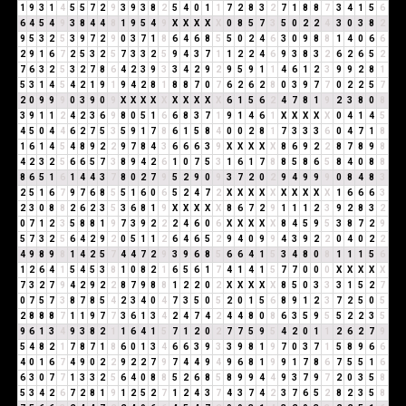
1
9
3
1
4
5
5
7
2
9
3
9
3
8
2
5
4
0
1
1
7
2
8
3
2
7
1
8
8
7
3
4
1
5
6
6
4
5
4
9
3
8
4
4
8
1
9
5
4
9
X
X
X
X
X
0
8
5
7
3
5
0
2
2
4
3
0
3
8
2
9
5
3
2
5
3
9
7
2
9
0
3
7
1
8
6
4
6
8
5
5
0
2
4
6
3
0
9
8
8
1
4
0
6
6
2
9
1
6
7
2
5
3
2
5
7
3
3
2
5
9
4
3
7
1
1
2
2
4
6
9
3
8
3
2
6
2
6
5
2
7
6
3
2
5
3
2
7
8
6
4
2
3
9
3
3
4
2
9
2
9
5
9
1
1
4
6
1
2
3
9
9
2
8
1
5
3
1
4
5
4
2
1
9
1
9
4
2
8
1
8
8
7
0
7
6
2
6
2
8
0
3
9
7
7
0
2
2
5
7
2
0
9
9
9
0
3
9
0
9
X
X
X
X
X
X
X
X
X
X
6
1
5
6
2
4
7
8
1
9
2
3
8
0
8
3
9
1
1
2
4
2
3
6
9
8
0
5
1
6
6
8
3
7
1
9
1
4
6
1
X
X
X
X
X
0
4
1
4
5
4
5
0
4
4
6
2
7
5
3
5
9
1
7
8
6
1
5
8
4
0
0
2
8
1
7
3
3
3
6
0
4
7
1
8
1
6
1
4
5
4
8
9
2
2
9
7
8
4
3
6
6
6
3
9
X
X
X
X
X
8
6
9
2
2
8
7
8
9
8
4
2
3
2
5
6
6
5
7
3
8
9
4
2
6
1
0
7
5
3
1
6
1
7
8
8
5
8
6
5
8
4
0
8
8
8
6
5
1
6
1
4
4
3
7
8
0
2
7
9
5
2
9
0
9
3
7
2
0
2
9
4
9
9
9
0
8
4
8
3
2
5
1
6
7
9
7
6
8
5
5
1
6
0
6
5
2
4
7
2
X
X
X
X
X
X
X
X
X
X
1
6
6
6
3
2
3
0
8
8
2
6
2
3
5
3
6
8
1
9
X
X
X
X
X
8
6
7
2
9
1
1
1
2
3
9
2
8
3
2
0
7
1
2
3
5
8
8
1
9
7
3
9
2
2
2
4
6
0
6
X
X
X
X
X
8
4
5
9
5
3
8
7
2
9
5
7
3
2
5
6
4
2
9
2
0
5
1
1
2
6
4
6
5
2
9
4
0
9
9
4
3
9
2
2
0
4
0
2
2
4
9
8
9
8
1
4
2
5
7
4
4
7
2
9
3
9
6
8
5
6
6
4
1
5
3
4
8
0
8
1
1
1
5
6
1
2
6
4
1
5
4
5
3
8
1
0
8
2
1
6
5
6
1
7
4
1
4
1
5
7
7
0
0
0
X
X
X
X
X
7
3
2
7
9
4
2
9
2
2
8
7
9
8
8
1
2
2
0
2
X
X
X
X
X
8
5
0
3
3
3
1
5
2
7
0
7
5
7
3
8
7
8
5
4
2
3
4
0
4
7
3
5
0
5
2
0
1
5
6
8
9
1
2
3
7
2
5
0
5
2
8
8
8
7
1
1
9
7
7
3
6
1
3
4
2
4
7
4
2
4
4
8
0
8
6
3
5
9
5
5
2
2
3
5
9
6
1
3
4
9
3
8
2
1
1
6
4
1
5
7
1
2
0
2
7
7
5
9
5
4
2
0
1
1
2
6
2
7
9
5
4
8
2
1
7
8
7
1
8
6
0
1
3
4
6
6
3
9
3
3
9
8
1
9
7
0
3
7
1
5
8
9
6
6
4
0
1
6
7
4
9
0
2
2
9
2
2
7
9
7
4
4
9
4
9
6
8
1
9
9
1
7
8
6
7
5
5
1
6
6
3
0
7
7
1
3
3
2
5
6
4
0
8
8
5
2
6
8
5
8
9
9
4
4
9
3
7
9
7
2
0
3
5
8
5
3
4
2
6
7
2
8
1
9
1
2
5
2
7
1
2
4
3
7
4
3
7
4
2
3
7
6
5
2
8
2
3
5
8