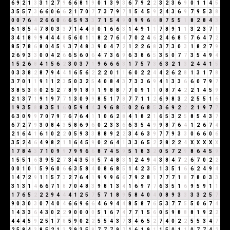
6
9
2
1
3
3
1
2
7
9
6
6
8
1
9
0
1
3
9
3
6
7
9
2
2
3
2
3
6
9
0
1
1
4
5
3
5
5
7
3
6
6
0
6
6
2
1
7
0
7
7
3
7
9
7
1
5
4
5
9
2
4
3
6
9
7
9
5
3
8
0
0
7
6
4
2
6
6
0
6
6
5
9
3
3
7
1
5
4
9
0
9
9
6
6
8
7
5
5
1
8
2
8
4
3
6
1
8
5
4
7
8
0
3
3
7
1
4
4
8
0
1
6
6
3
1
4
9
1
1
7
8
9
1
1
3
2
3
7
1
3
4
1
8
9
9
4
4
4
8
5
6
0
1
1
8
2
7
6
4
7
0
2
4
6
2
4
6
8
5
7
6
4
7
2
8
5
7
8
6
8
0
4
5
9
3
7
4
8
3
9
0
4
7
2
1
2
2
6
8
3
7
3
0
3
1
8
2
7
9
2
6
9
3
3
0
0
4
2
6
6
5
6
0
6
4
7
3
6
9
6
3
8
6
5
3
5
0
7
7
3
5
4
9
4
1
5
2
6
8
4
1
5
6
2
3
0
3
7
1
9
6
6
6
3
1
7
5
7
3
6
3
2
1
3
2
4
4
1
5
0
3
3
8
2
8
7
9
4
4
1
6
5
6
2
2
2
0
1
1
6
0
2
2
4
4
2
6
2
8
1
3
1
7
8
3
7
0
1
1
9
1
1
2
3
5
0
3
2
5
4
0
8
4
3
7
3
3
6
9
4
1
3
3
6
6
0
7
9
7
3
8
5
3
8
0
2
5
2
7
8
9
1
8
9
1
9
8
8
7
7
0
9
1
1
0
8
7
4
2
2
1
4
5
9
2
1
3
7
1
9
1
9
7
7
1
3
0
9
9
8
5
1
7
8
7
7
1
1
2
6
9
8
3
2
2
5
5
1
6
1
9
3
5
8
8
3
5
1
6
0
5
9
4
4
3
9
6
8
5
0
2
6
8
5
3
6
9
2
2
2
1
9
7
7
6
3
0
9
9
7
0
7
9
7
6
7
6
4
1
1
0
6
2
8
4
1
8
2
1
6
5
3
2
5
8
5
4
3
7
6
7
2
7
9
3
0
8
4
3
5
8
6
9
6
0
2
3
3
6
6
3
5
4
9
9
8
7
6
4
1
2
6
7
4
2
1
6
4
1
6
1
0
2
2
0
5
9
3
3
8
8
9
2
2
3
4
6
3
9
7
7
9
3
3
0
6
6
0
6
3
5
2
4
6
4
9
8
2
1
1
6
4
5
9
0
2
6
4
1
3
3
6
5
2
2
8
2
2
4
X
X
X
X
X
1
7
8
4
3
7
1
0
9
9
7
9
9
6
6
8
7
4
5
9
5
1
8
3
2
0
5
7
2
9
8
6
4
5
9
1
5
5
1
6
3
9
5
2
7
3
4
3
5
8
5
7
4
8
3
1
2
4
9
4
3
8
4
7
2
6
7
0
2
2
0
0
1
0
1
5
9
6
0
6
6
3
5
8
4
0
8
6
8
5
1
4
2
3
5
1
3
5
1
6
6
2
4
9
4
1
4
7
2
9
1
1
5
7
3
2
7
6
4
1
9
9
9
6
6
7
9
2
8
1
7
7
7
1
8
7
8
0
3
3
3
1
3
1
4
6
6
7
1
8
7
0
4
8
3
9
8
1
3
4
1
6
9
7
7
6
3
5
1
6
9
5
9
1
1
1
7
6
5
2
2
2
9
4
4
4
1
2
5
7
5
7
1
8
9
5
8
4
0
4
0
8
9
3
3
3
3
2
5
7
9
0
3
0
3
0
7
4
0
4
6
6
9
6
6
4
6
9
4
4
8
5
8
7
6
5
3
7
7
5
5
0
6
7
4
1
4
3
3
6
4
3
0
2
2
9
0
0
0
0
5
1
6
7
4
7
7
1
5
6
0
5
9
8
8
8
1
9
2
2
4
4
4
5
9
2
5
1
7
8
5
9
0
2
2
5
5
4
3
7
3
4
6
5
2
7
4
0
2
2
5
5
3
4
7
2
5
8
4
3
8
5
2
1
3
2
9
3
5
8
7
7
7
9
7
1
6
1
9
1
1
5
0
1
1
0
7
7
4
2