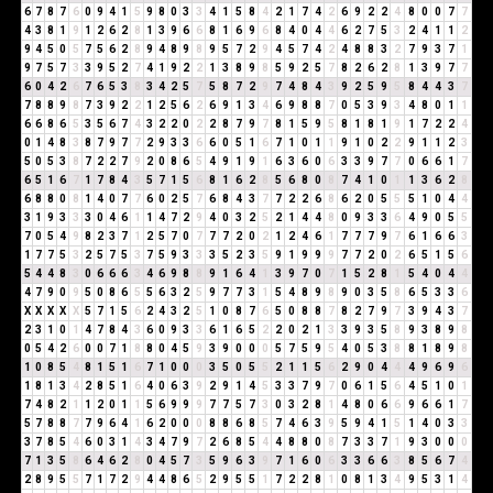
6
7
8
7
6
0
9
4
1
5
9
8
0
3
3
4
1
5
8
4
2
1
7
4
2
6
9
2
2
4
8
0
0
7
7
4
3
8
1
9
1
2
6
2
8
1
3
9
6
6
8
1
6
9
6
8
4
0
4
4
6
2
7
5
3
2
4
1
1
2
9
4
5
0
5
7
5
6
2
8
9
4
8
9
8
9
5
7
2
9
4
5
7
4
2
4
8
8
3
2
7
9
3
7
1
9
7
5
7
3
3
9
5
2
7
4
1
9
2
2
1
3
8
9
8
5
9
2
5
7
8
2
6
2
8
1
3
9
7
7
6
0
4
2
6
7
6
5
3
8
3
4
2
5
7
5
8
7
2
9
7
4
8
4
3
9
2
5
9
5
8
4
4
3
7
7
8
8
9
8
7
3
9
2
2
1
2
5
6
2
6
9
1
3
4
6
9
8
8
7
0
5
3
9
3
4
8
0
1
1
6
6
8
6
5
3
5
6
7
4
3
2
2
0
2
2
8
7
9
7
8
1
5
9
5
8
1
8
1
9
1
7
2
2
4
0
1
4
8
3
8
7
9
7
7
2
9
3
3
6
6
0
5
1
6
7
1
0
1
1
9
1
0
2
2
9
1
1
2
3
5
0
5
3
8
7
2
2
7
9
2
0
8
6
5
4
9
1
9
1
6
3
6
0
6
3
3
9
7
7
0
6
6
1
7
6
5
1
6
7
1
7
8
4
3
5
7
1
5
6
8
1
6
2
8
5
6
8
0
8
7
4
1
0
1
1
3
6
2
8
6
8
8
0
8
1
4
0
7
7
6
0
2
5
7
6
8
4
3
7
7
2
2
6
8
6
2
0
5
5
5
1
0
4
4
3
1
9
3
3
3
0
4
6
1
1
4
7
2
9
4
0
3
2
5
2
1
4
4
8
0
9
3
3
6
4
9
0
5
5
7
0
5
4
9
8
2
3
7
1
2
5
7
0
7
7
7
2
0
2
1
2
4
6
1
7
7
7
9
7
6
1
6
6
3
1
7
7
5
3
2
5
7
5
3
7
5
9
3
3
3
5
2
3
5
9
1
9
9
9
7
7
2
0
2
6
5
1
5
6
5
4
4
8
3
0
6
6
6
3
4
6
9
8
8
9
1
6
4
1
3
9
7
0
7
1
5
2
8
1
5
4
0
4
4
4
7
9
0
9
5
0
8
6
5
5
6
3
2
5
9
7
7
3
1
5
4
8
9
8
9
0
3
5
8
6
5
3
3
6
X
X
X
X
X
5
7
1
5
6
2
4
3
2
5
1
0
8
7
6
5
0
8
8
7
8
2
7
9
7
3
9
4
3
7
2
3
1
0
1
4
7
8
4
3
6
0
9
3
3
6
1
6
5
2
2
0
2
1
3
3
9
3
5
8
9
3
8
9
8
0
5
4
2
6
0
0
7
1
8
8
0
4
5
9
3
9
0
0
0
5
7
5
9
5
4
0
5
3
8
8
1
8
9
8
1
0
8
5
4
8
1
5
1
6
7
1
0
0
0
3
5
0
5
5
2
1
1
5
6
2
9
0
4
4
4
9
6
9
6
1
8
1
3
4
2
8
5
1
6
4
0
6
3
9
2
9
1
4
5
3
3
7
9
7
0
6
1
5
6
4
5
1
0
1
7
4
8
2
1
1
2
0
1
1
5
6
9
9
9
7
7
5
7
3
0
3
2
8
1
4
8
0
6
6
9
6
6
1
7
5
7
8
8
7
7
9
6
4
1
6
2
0
0
0
8
8
6
8
5
7
4
6
3
9
5
9
4
1
5
1
4
0
3
3
3
7
8
5
4
6
0
3
1
4
3
4
7
9
7
2
6
8
5
4
4
8
8
0
8
7
3
3
7
1
9
3
0
0
0
7
1
3
5
8
6
4
6
2
8
0
4
5
7
3
5
9
6
3
9
7
1
6
0
6
3
3
6
6
3
8
5
6
7
4
2
8
9
5
5
7
1
7
2
9
4
4
8
6
5
2
9
5
5
1
7
2
2
8
1
0
8
1
3
4
9
5
3
1
4