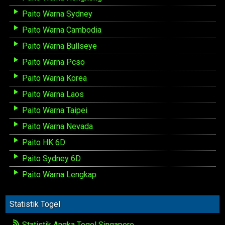
Paito Warna Sydney
Paito Warna Cambodia
Paito Warna Bullseye
Paito Warna Pcso
Paito Warna Korea
Paito Warna Laos
Paito Warna Taipei
Paito Warna Nevada
Paito HK 6D
Paito Sydney 6D
Paito Warna Lengkap
Statistik Togel
Statistik Angka Togel Singapore