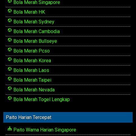
Bola Merah Singapore
Bola Merah HK
Bola Merah Sydney
Bola Merah Cambodia
Bola Merah Bullseye
Bola Merah Pcso
Bola Merah Korea
Bola Merah Laos
Bola Merah Taipei
Bola Merah Nevada
Bola Merah Togel Lengkap
Paito Harian Tercepat
Paito Warna Harian Singapore