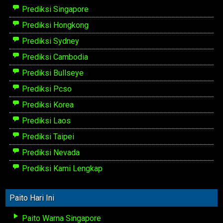
Prediksi Singapore
Prediksi Hongkong
Prediksi Sydney
Prediksi Cambodia
Prediksi Bullseye
Prediksi Pcso
Prediksi Korea
Prediksi Laos
Prediksi Taipei
Prediksi Nevada
Prediksi Kami Lengkap
Paito Hari Ini
Paito Warna Singapore