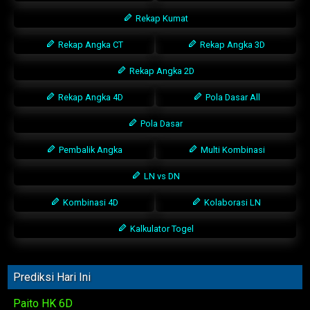
Rekap Kumat
Rekap Angka CT
Rekap Angka 3D
Rekap Angka 2D
Rekap Angka 4D
Pola Dasar All
Pola Dasar
Pembalik Angka
Multi Kombinasi
LN vs DN
Kombinasi 4D
Kolaborasi LN
Kalkulator Togel
Prediksi Hari Ini
Paito HK 6D