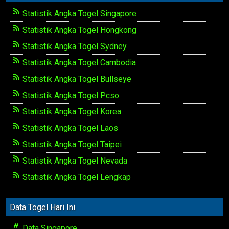
Statistik Angka Togel Singapore
Statistik Angka Togel Hongkong
Statistik Angka Togel Sydney
Statistik Angka Togel Cambodia
Statistik Angka Togel Bullseye
Statistik Angka Togel Pcso
Statistik Angka Togel Korea
Statistik Angka Togel Laos
Statistik Angka Togel Taipei
Statistik Angka Togel Nevada
Statistik Angka Togel Lengkap
Data Togel Hari Ini
Data Singapore