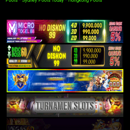
Pools
*
Sydney Pools Today
*
Hongkong Pools