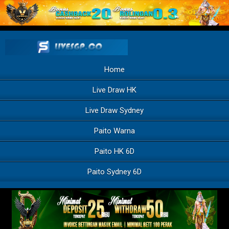
Home
Live Draw HK
Live Draw Sydney
Paito Warna
Paito HK 6D
Paito Sydney 6D