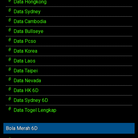
Data Hongkong
Data Sydney
Data Cambodia
Data Bullseye
Data Pcso
Data Korea
Data Laos
Data Taipei
Data Nevada
Data HK 6D
Data Sydney 6D
Data Togel Lengkap
Bola Merah 6D