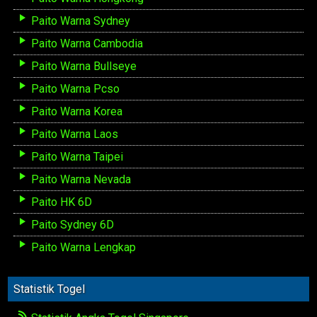
Paito Warna Sydney
Paito Warna Cambodia
Paito Warna Bullseye
Paito Warna Pcso
Paito Warna Korea
Paito Warna Laos
Paito Warna Taipei
Paito Warna Nevada
Paito HK 6D
Paito Sydney 6D
Paito Warna Lengkap
Statistik Togel