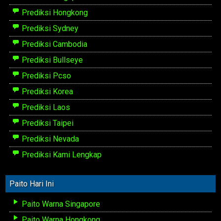
Prediksi Hongkong
Prediksi Sydney
Prediksi Cambodia
Prediksi Bullseye
Prediksi Pcso
Prediksi Korea
Prediksi Laos
Prediksi Taipei
Prediksi Nevada
Prediksi Kami Lengkap
Paito Hari Ini
Paito Warna Singapore
Paito Warna Hongkong