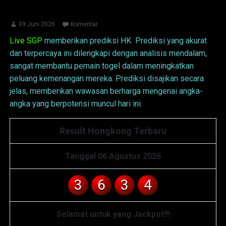
Prediksi HK Rabu 10 Juni 2026
09 Juni 2026
Komentar
Live SGP
memberikan prediksi HK Prediksi yang akurat
dan terpercaya ini dilengkapi dengan analisis mendalam,
sangat membantu pemain togel dalam meningkatkan
peluang kemenangan mereka. Prediksi disajikan secara
jelas, memberikan wawasan berharga mengenai angka-
angka yang berpotensi muncul hari ini.
Result Hongkong Terbaru
Tanggal 06 Agustus 2026
3
6
3
4
Selamat untuk yang Jackpot!!!