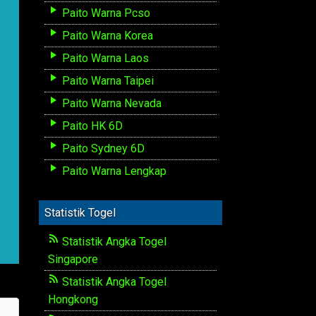
Paito Warna Pcso
Paito Warna Korea
Paito Warna Laos
Paito Warna Taipei
Paito Warna Nevada
Paito HK 6D
Paito Sydney 6D
Paito Warna Lengkap
Statistik Togel
Statistik Angka Togel
Singapore
Statistik Angka Togel
Hongkong