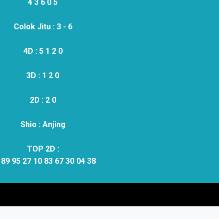
4 3 6 0 5
Colok Jitu :
3 - 6
4D :
5 1 2 0
3D :
1 2 0
2D :
2 0
Shio :
Anjing
TOP 2D :
 89 95 27 10 83 67 30 04 38