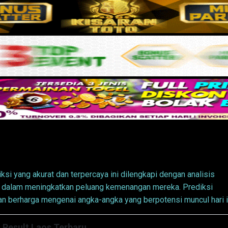
i Laos Jumat 08 Mei 2026
i yang akurat dan terpercaya ini dilengkapi dengan analisis
 dalam meningkatkan peluang kemenangan mereka. Prediksi
n berharga mengenai angka-angka yang berpotensi muncul hari i
Result Laos Terbaru