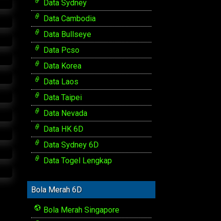
Data Sydney
Data Cambodia
Data Bullseye
Data Pcso
Data Korea
Data Laos
Data Taipei
Data Nevada
Data HK 6D
Data Sydney 6D
Data Togel Lengkap
Bola Merah 6D
Bola Merah Singapore