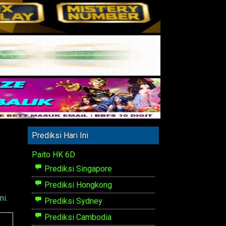
Prediksi Hari Ini
Paito HK 6D
Prediksi Singapore
Prediksi Hongkong
ni.
Prediksi Sydney
Prediksi Cambodia