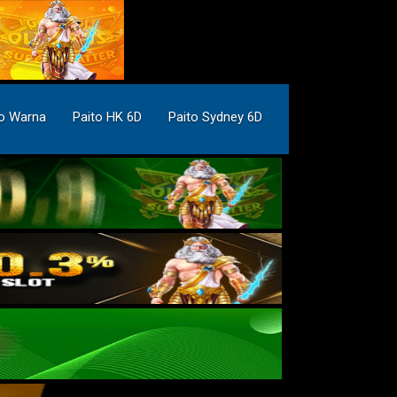
to Warna
Paito HK 6D
Paito Sydney 6D