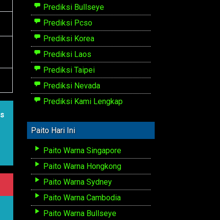
Prediksi Bullseye
Prediksi Pcso
Prediksi Korea
Prediksi Laos
Prediksi Taipei
Prediksi Nevada
Prediksi Kami Lengkap
is
Paito Hari Ini
Paito Warna Singapore
Paito Warna Hongkong
Paito Warna Sydney
Paito Warna Cambodia
Paito Warna Bullseye