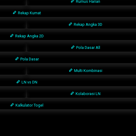
Rumus Harian
Rekap Kumat
Rekap Angka 3D
Rekap Angka 2D
Pola Dasar All
Pola Dasar
Multi Kombinasi
LN vs DN
Kolaborasi LN
Kalkulator Togel