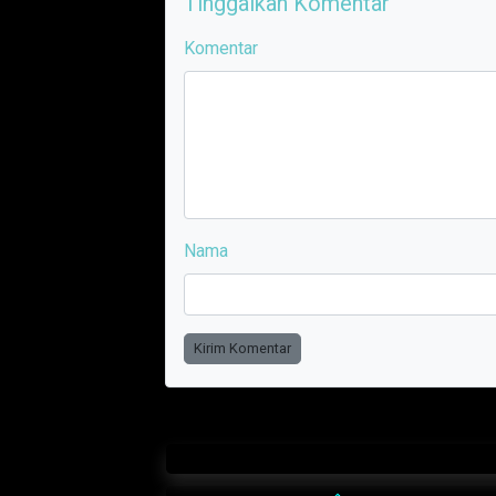
Tinggalkan Komentar
Komentar
Nama
Kirim Komentar