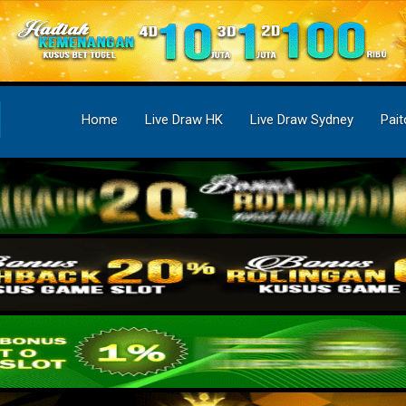
Home
Live Draw HK
Live Draw Sydney
Pai