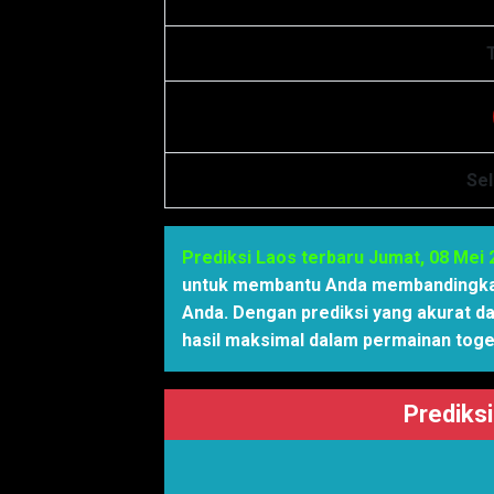
Sel
Prediksi Laos terbaru Jumat, 08 Mei 
untuk membantu Anda membandingkan
Anda. Dengan prediksi yang akurat d
hasil maksimal dalam permainan toge
Prediks