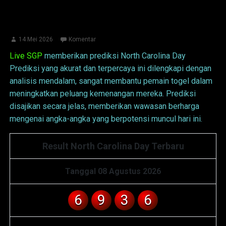
Prediksi North Carolina Day Jumat 15
Mei 2026
14 Mei 2026
Komentar
Live SGP
memberikan prediksi North Carolina Day
Prediksi yang akurat dan terpercaya ini dilengkapi dengan
analisis mendalam, sangat membantu pemain togel dalam
meningkatkan peluang kemenangan mereka. Prediksi
disajikan secara jelas, memberikan wawasan berharga
mengenai angka-angka yang berpotensi muncul hari ini.
Result North Carolina Day Terbaru
Tanggal 08 Agustus 2026
6
9
3
6