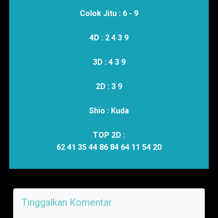
Colok Jitu :
6 - 9
4D :
2 4 3 9
3D :
4 3 9
2D :
3 9
Shio :
Kuda
TOP 2D :
62 41 35 44 86 84 64 11 54 20
Tinggalkan Komentar