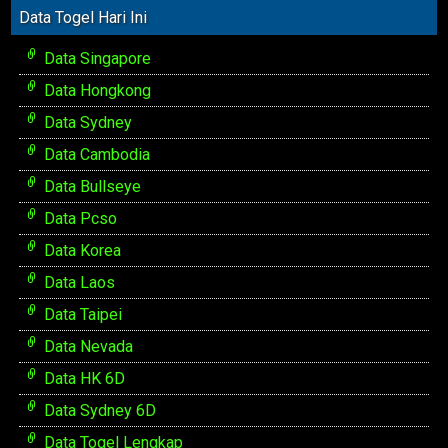
Data Togel Hari Ini
Data Singapore
Data Hongkong
Data Sydney
Data Cambodia
Data Bullseye
Data Pcso
Data Korea
Data Laos
Data Taipei
Data Nevada
Data HK 6D
Data Sydney 6D
Data Togel Lengkap