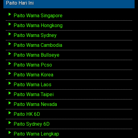
Paito Hari Ini
Paito Warna Singapore
Paito Warna Hongkong
Paito Warna Sydney
Paito Warna Cambodia
Paito Warna Bullseye
Paito Warna Pcso
Paito Warna Korea
Paito Warna Laos
Paito Warna Taipei
Paito Warna Nevada
Paito HK 6D
Paito Sydney 6D
Paito Warna Lengkap