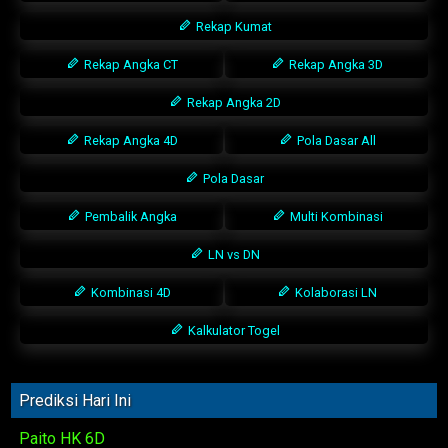
Rekap Kumat
Rekap Angka CT
Rekap Angka 3D
Rekap Angka 2D
Rekap Angka 4D
Pola Dasar All
Pola Dasar
Pembalik Angka
Multi Kombinasi
LN vs DN
Kombinasi 4D
Kolaborasi LN
Kalkulator Togel
Prediksi Hari Ini
Paito HK 6D