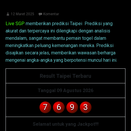
Prediksi Taipei Kamis 13 Maret 2025
12 Maret 2025
Komentar
Live SGP
memberikan prediksi Taipei Prediksi yang
akurat dan terpercaya ini dilengkapi dengan analisis
mendalam, sangat membantu pemain togel dalam
meningkatkan peluang kemenangan mereka. Prediksi
disajikan secara jelas, memberikan wawasan berharga
mengenai angka-angka yang berpotensi muncul hari ini.
Result Taipei Terbaru
Tanggal 09 Agustus 2026
7
6
9
3
Selamat untuk yang Jackpot!!!