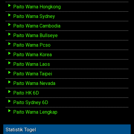
Paito Warna Hongkong
Paito Warna Sydney
Paito Warna Cambodia
Paito Warna Bullseye
Paito Warna Pcso
Paito Warna Korea
Paito Warna Laos
Paito Warna Taipei
Paito Warna Nevada
Paito HK 6D
Paito Sydney 6D
Paito Warna Lengkap
Statistik Togel