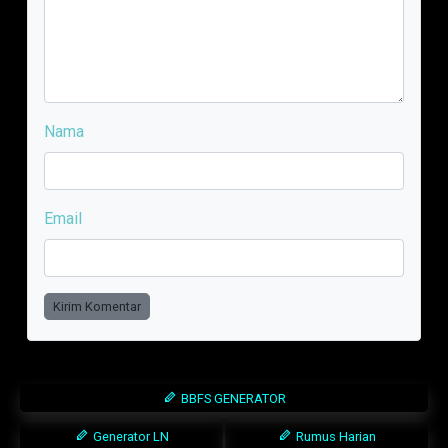
Nama
Email
Kirim Komentar
BBFS GENERATOR
Generator LN
Rumus Harian