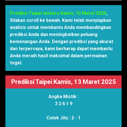
Prediksi Taipei terbaru Kamis, 13 Maret 2025
,
Silakan scroll ke bawah. Kami telah menyiapkan
analisis untuk membantu Anda membandingkan
prediksi Anda dan meningkatkan peluang
kemenangan Anda. Dengan prediksi yang akurat
dan terpercaya, kami berharap dapat membantu
Anda meraih hasil maksimal dalam permainan
togel.
Prediksi Taipei Kamis, 13 Maret 2025
Angka Mistik :
3 2 6 1 9
Colok Jitu :
2 - 1