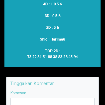
4D :
1 0 5 6
3D :
0 5 6
2D :
5 6
Shio :
Harimau
TOP 2D :
73 22 31 51 88 38 83 28 45 94
Tinggalkan Komentar
Komentar