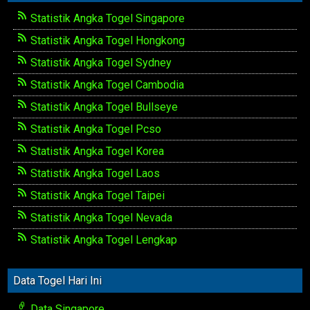
Statistik Angka Togel Singapore
Statistik Angka Togel Hongkong
Statistik Angka Togel Sydney
Statistik Angka Togel Cambodia
Statistik Angka Togel Bullseye
Statistik Angka Togel Pcso
Statistik Angka Togel Korea
Statistik Angka Togel Laos
Statistik Angka Togel Taipei
Statistik Angka Togel Nevada
Statistik Angka Togel Lengkap
Data Togel Hari Ini
Data Singapore