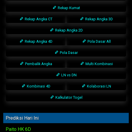
Rekap Kumat
Rekap Angka CT
Rekap Angka 3D
Rekap Angka 2D
Rekap Angka 4D
Pola Dasar All
Pola Dasar
Pembalik Angka
Multi Kombinasi
LN vs DN
Kombinasi 4D
Kolaborasi LN
Kalkulator Togel
Prediksi Hari Ini
Paito HK 6D