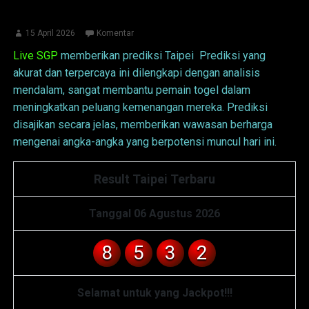
Prediksi Taipei Kamis 16 April 2026
15 April 2026
Komentar
Live SGP
memberikan prediksi Taipei Prediksi yang
akurat dan terpercaya ini dilengkapi dengan analisis
mendalam, sangat membantu pemain togel dalam
meningkatkan peluang kemenangan mereka. Prediksi
disajikan secara jelas, memberikan wawasan berharga
mengenai angka-angka yang berpotensi muncul hari ini.
Result Taipei Terbaru
Tanggal 06 Agustus 2026
8
5
3
2
Selamat untuk yang Jackpot!!!