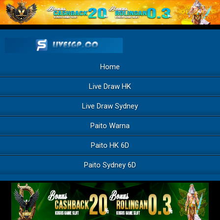
Home
Live Draw HK
Live Draw Sydney
Paito Warna
Paito HK 6D
Paito Sydney 6D