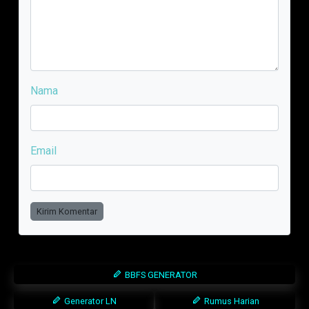
Nama
Email
Kirim Komentar
BBFS GENERATOR
Generator LN
Rumus Harian