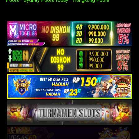
Pools
*
Sydney Pools Today
*
Hongkong Pools