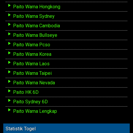
Paito Warna Hongkong
Paito Warna Sydney
Paito Warna Cambodia
Paito Warna Bullseye
Paito Warna Pcso
Paito Warna Korea
Paito Warna Laos
Paito Warna Taipei
Paito Warna Nevada
Paito HK 6D
Paito Sydney 6D
Paito Warna Lengkap
Statistik Togel