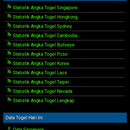
Statistik Angka Togel Singapore
Statistik Angka Togel Hongkong
Statistik Angka Togel Sydney
Statistik Angka Togel Cambodia
Statistik Angka Togel Bullseye
Statistik Angka Togel Pcso
Statistik Angka Togel Korea
Statistik Angka Togel Laos
Statistik Angka Togel Taipei
Statistik Angka Togel Nevada
Statistik Angka Togel Lengkap
Data Togel Hari Ini
Data Singapore