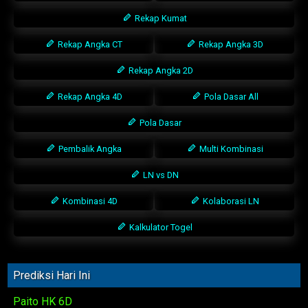
Rekap Kumat
Rekap Angka CT
Rekap Angka 3D
Rekap Angka 2D
Rekap Angka 4D
Pola Dasar All
Pola Dasar
Pembalik Angka
Multi Kombinasi
LN vs DN
Kombinasi 4D
Kolaborasi LN
Kalkulator Togel
Prediksi Hari Ini
Paito HK 6D