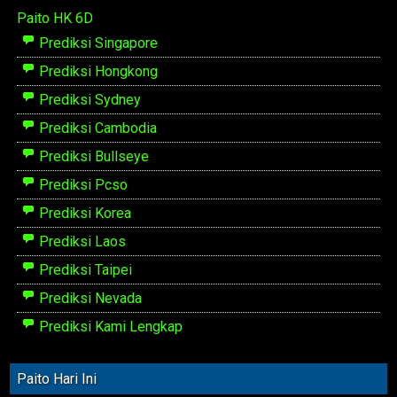
Paito HK 6D
Prediksi Singapore
Prediksi Hongkong
Prediksi Sydney
Prediksi Cambodia
Prediksi Bullseye
Prediksi Pcso
Prediksi Korea
Prediksi Laos
Prediksi Taipei
Prediksi Nevada
Prediksi Kami Lengkap
Paito Hari Ini