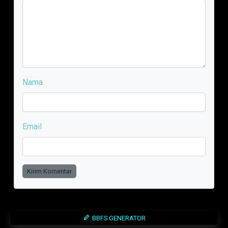
Nama
Email
Kirim Komentar
BBFS GENERATOR