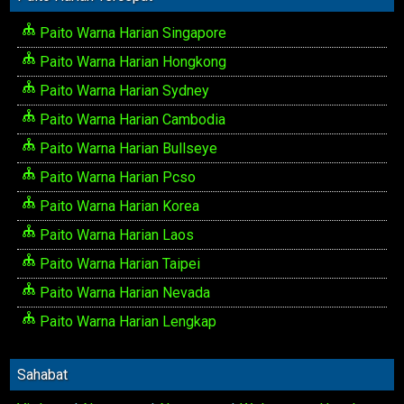
Paito Warna Harian Singapore
Paito Warna Harian Hongkong
Paito Warna Harian Sydney
Paito Warna Harian Cambodia
Paito Warna Harian Bullseye
Paito Warna Harian Pcso
Paito Warna Harian Korea
Paito Warna Harian Laos
Paito Warna Harian Taipei
Paito Warna Harian Nevada
Paito Warna Harian Lengkap
Sahabat