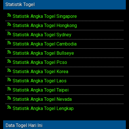
Statistik Togel
Statistik Angka Togel Singapore
Statistik Angka Togel Hongkong
Statistik Angka Togel Sydney
Statistik Angka Togel Cambodia
Statistik Angka Togel Bullseye
Statistik Angka Togel Pcso
Statistik Angka Togel Korea
Statistik Angka Togel Laos
Statistik Angka Togel Taipei
Statistik Angka Togel Nevada
Statistik Angka Togel Lengkap
Data Togel Hari Ini