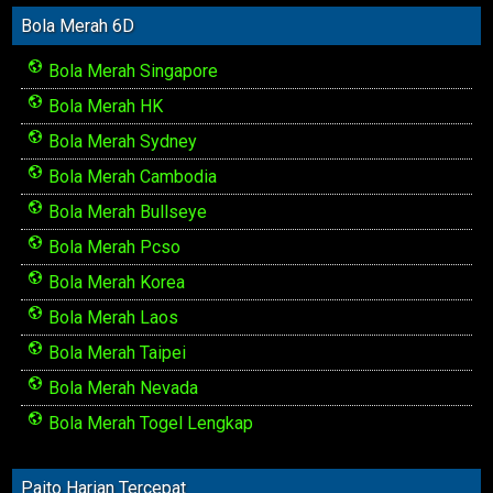
Bola Merah 6D
Bola Merah Singapore
Bola Merah HK
Bola Merah Sydney
Bola Merah Cambodia
Bola Merah Bullseye
Bola Merah Pcso
Bola Merah Korea
Bola Merah Laos
Bola Merah Taipei
Bola Merah Nevada
Bola Merah Togel Lengkap
Paito Harian Tercepat