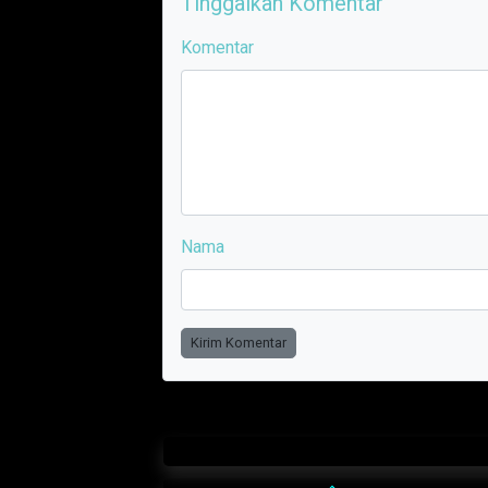
Tinggalkan Komentar
Komentar
Nama
Kirim Komentar