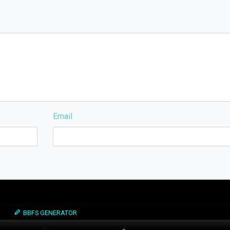
Email
BBFS GENERATOR