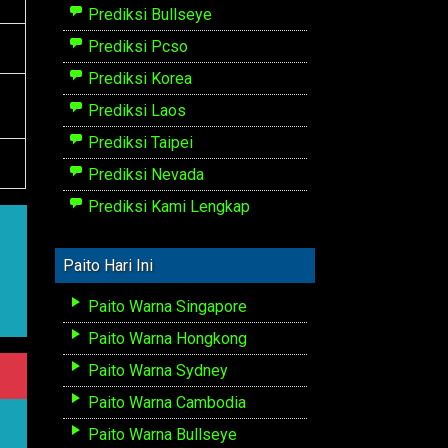
Prediksi Bullseye
Prediksi Pcso
Prediksi Korea
Prediksi Laos
Prediksi Taipei
Prediksi Nevada
Prediksi Kami Lengkap
Paito Hari Ini
Paito Warna Singapore
Paito Warna Hongkong
Paito Warna Sydney
Paito Warna Cambodia
Paito Warna Bullseye