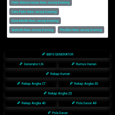
Paito Warna Harian New Jersey Evening
Data Paito New Jersey Evening
Bola Merah New Jersey Evening
Statistik New Jersey Evening
Prediksi New Jersey Evening
BBFS GENERATOR
Generator LN
Rumus Harian
Rekap Kumat
Rekap Angka CT
Rekap Angka 3D
Rekap Angka 2D
Rekap Angka 4D
Pola Dasar All
Pola Dasar