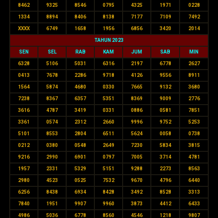
8462
9325
8546
0795
4325
1971
0228
1334
8894
8406
8138
7177
7109
7492
XXXX
6749
1658
1956
6856
3420
2014
TAHUN 2023
SEN
SEL
RAB
KAM
JUM
SAB
MIN
6328
5106
5031
6316
2197
6778
2627
0413
7678
2286
9718
4126
9556
8911
1564
5874
4680
0330
7665
9132
3680
7238
8367
6357
5351
8369
9009
2776
3616
4787
3419
0331
0886
0581
7851
3361
0574
2312
2660
9996
9752
5253
5101
8553
2804
6511
5624
0058
0738
0212
0380
0548
2649
7230
5834
3815
9216
2990
6901
0797
7005
3714
4781
1957
2331
5329
5151
9288
2273
8563
2980
4523
0525
7532
9670
4796
6440
6256
8438
6934
8428
3492
8528
3313
7840
1951
9907
9960
3873
4412
6433
4986
5036
6778
8560
4546
1218
9807