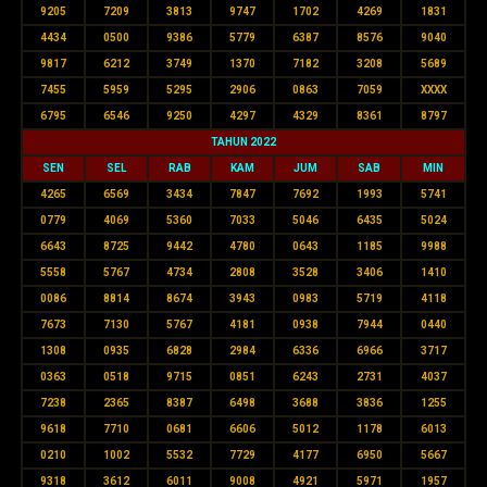
9205
7209
3813
9747
1702
4269
1831
4434
0500
9386
5779
6387
8576
9040
9817
6212
3749
1370
7182
3208
5689
7455
5959
5295
2906
0863
7059
XXXX
6795
6546
9250
4297
4329
8361
8797
TAHUN 2022
SEN
SEL
RAB
KAM
JUM
SAB
MIN
4265
6569
3434
7847
7692
1993
5741
0779
4069
5360
7033
5046
6435
5024
6643
8725
9442
4780
0643
1185
9988
5558
5767
4734
2808
3528
3406
1410
0086
8814
8674
3943
0983
5719
4118
7673
7130
5767
4181
0938
7944
0440
1308
0935
6828
2984
6336
6966
3717
0363
0518
9715
0851
6243
2731
4037
7238
2365
8387
6498
3688
3836
1255
9618
7710
0681
6606
5012
1178
6013
0210
1002
5532
7729
4177
6950
5667
9318
3612
6011
9008
4921
5971
1957