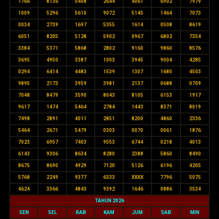
1766
8136
0408
2644
4061
6902
7979
1009
5296
5610
9072
5145
1464
7073
0034
2739
1697
5355
1614
0508
8619
6051
8205
5128
5902
0967
6802
7354
3384
5371
5868
2802
9160
9860
8576
3695
4950
3387
1003
3945
9004
4285
0294
6414
4483
1539
1307
1680
4503
9895
2173
3959
3981
2137
0688
0709
7048
8479
3590
8043
8105
6153
1917
9617
1474
5464
2784
1443
8371
8019
7498
2891
4011
2851
8200
4860
2336
5464
2671
5479
0303
0070
0061
1876
7023
6957
7403
9553
6744
0218
4013
6143
9306
8634
8280
2388
5860
8490
8675
8690
4929
7120
5126
6196
4205
5768
2249
9377
6333
XXXX
7796
5075
4624
3366
4843
9392
1646
0886
3534
TAHUN 2026
SEN
SEL
RAB
KAM
JUM
SAB
MIN