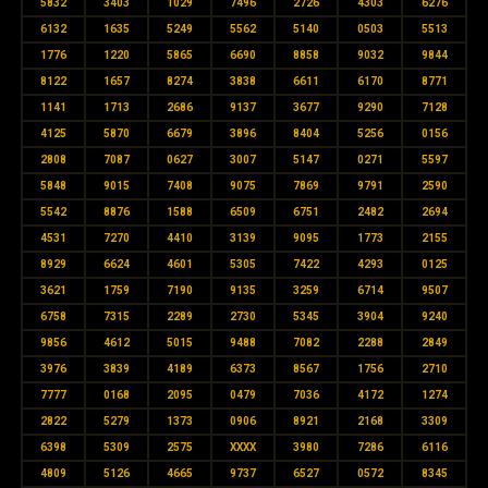
5832
3403
1029
7496
2726
4303
6276
6132
1635
5249
5562
5140
0503
5513
1776
1220
5865
6690
8858
9032
9844
8122
1657
8274
3838
6611
6170
8771
1141
1713
2686
9137
3677
9290
7128
4125
5870
6679
3896
8404
5256
0156
2808
7087
0627
3007
5147
0271
5597
5848
9015
7408
9075
7869
9791
2590
5542
8876
1588
6509
6751
2482
2694
4531
7270
4410
3139
9095
1773
2155
8929
6624
4601
5305
7422
4293
0125
3621
1759
7190
9135
3259
6714
9507
6758
7315
2289
2730
5345
3904
9240
9856
4612
5015
9488
7082
2288
2849
3976
3839
4189
6373
8567
1756
2710
7777
0168
2095
0479
7036
4172
1274
2822
5279
1373
0906
8921
2168
3309
6398
5309
2575
XXXX
3980
7286
6116
4809
5126
4665
9737
6527
0572
8345