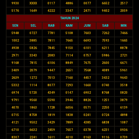
9930
XXXX
0117
4886
0077
6652
2517
5176
1649
4222
3347
2471
9402
2059
TAHUN 2024
SEN
SEL
RAB
KAM
JUM
SAB
MIN
5948
0727
7781
5108
7603
7262
7466
1002
3885
7811
7665
6693
7593
1665
4938
5826
7845
9150
6101
6211
8878
2971
3343
2083
7114
0757
5986
2721
9168
7815
6106
8849
7675
2600
6671
3409
2079
9447
2651
7568
4089
5961
2639
1272
7013
7160
4457
3432
9643
5332
1114
8077
7293
1660
0740
3518
6974
5720
4349
0147
6902
8768
0820
9791
9560
5590
3946
8826
1251
3879
4070
1863
1728
6056
0571
2250
6139
0715
8758
1819
1838
0241
0724
4898
4121
9502
3429
7889
4385
6838
1087
6710
6632
2459
7657
0378
6231
0936
8307
2241
1611
4010
0163
9116
0739