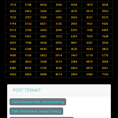
7974
0748
8044
2960
9538
1879
2508
4536
5652
3600
0631
4670
0014
9502
7922
2757
9258
1555
3056
8101
5572
9794
3132
8331
3135
2935
7921
9635
5914
2746
6434
2990
5393
1925
8459
7963
0231
4201
1072
0299
7333
7628
0503
7948
6566
6356
6861
6221
2364
7046
5248
8045
2895
4523
9592
2852
9060
9136
0832
5914
7467
5118
5770
3285
2032
3648
3519
2284
8879
2008
8280
8049
3725
4540
0834
8873
0051
6462
6656
8668
8014
2404
5460
7136
POST TERKAIT
Data Keluaran New Jersey Evening
Paito Warna New Jersey Evening