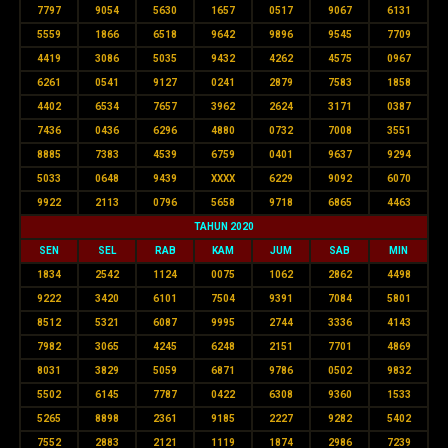
7797
9054
5630
1657
0517
9067
6131
5559
1866
6518
9642
9896
9545
7709
4419
3086
5035
9432
4262
4575
0967
6261
0541
9127
0241
2879
7583
1858
4402
6534
7657
3962
2624
3171
0387
7436
0436
6296
4880
0732
7008
3551
8885
7383
4539
6759
0401
9637
9294
5033
0648
9439
XXXX
6229
9092
6070
9922
2113
0796
5658
9718
6865
4463
TAHUN 2020
SEN
SEL
RAB
KAM
JUM
SAB
MIN
1834
2542
1124
0075
1062
2862
4498
9222
3420
6101
7504
9391
7084
5801
8512
5321
6087
9995
2744
3336
4143
7982
3065
4245
6248
2151
7701
4869
8031
3829
5059
6871
9786
0502
9832
5502
6145
7787
0422
6308
9360
1533
5265
8898
2361
9185
2227
9282
5402
7552
2883
2121
1119
1874
2986
7239