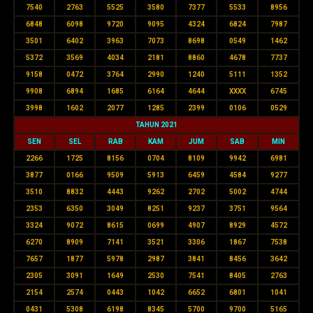
7540
2763
5525
3580
7377
5533
8956
6848
6098
9720
9095
4324
6824
7987
3501
6402
3963
7073
8698
0549
1462
5372
3569
4034
2181
8860
4678
7737
9158
0472
3764
2990
1240
5111
1352
9908
6894
1685
6164
4644
XXXX
6745
3998
1602
2077
1285
2399
0106
0529
TAHUN 2021
SEN
SEL
RAB
KAM
JUM
SAB
MIN
2266
1725
8156
0704
8109
9942
6981
3877
0166
9509
5913
6459
4584
9277
3510
8832
4443
9262
2702
5002
4744
2353
6350
3049
8251
9237
3751
9564
3324
9072
8615
0699
4907
8929
4572
6270
8909
7141
3521
3306
1867
7538
7657
1877
5978
2987
3841
8456
3642
2305
3091
1649
2530
7541
8405
2763
2154
2574
0443
1042
6652
6801
1041
0431
5308
6198
8345
5700
9700
5165