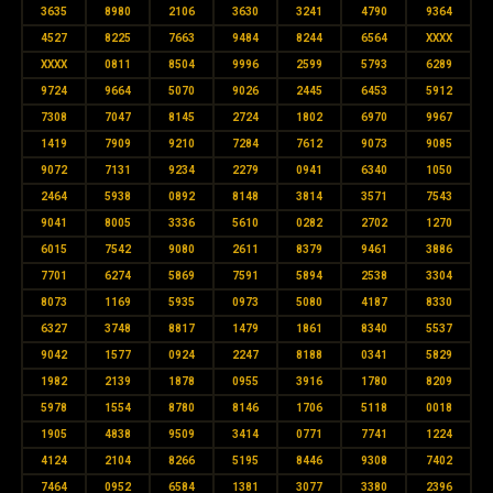
3635
8980
2106
3630
3241
4790
9364
4527
8225
7663
9484
8244
6564
XXXX
XXXX
0811
8504
9996
2599
5793
6289
9724
9664
5070
9026
2445
6453
5912
7308
7047
8145
2724
1802
6970
9967
1419
7909
9210
7284
7612
9073
9085
9072
7131
9234
2279
0941
6340
1050
2464
5938
0892
8148
3814
3571
7543
9041
8005
3336
5610
0282
2702
1270
6015
7542
9080
2611
8379
9461
3886
7701
6274
5869
7591
5894
2538
3304
8073
1169
5935
0973
5080
4187
8330
6327
3748
8817
1479
1861
8340
5537
9042
1577
0924
2247
8188
0341
5829
1982
2139
1878
0955
3916
1780
8209
5978
1554
8780
8146
1706
5118
0018
1905
4838
9509
3414
0771
7741
1224
4124
2104
8266
5195
8446
9308
7402
7464
0952
6584
1381
3077
3380
2396