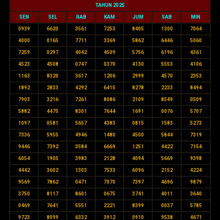
TAHUN 2025
SEN
SEL
RAB
KAM
JUM
SAB
MIN
0939
6620
3561
7253
8405
1300
7064
4000
0165
7711
3369
5862
6446
5060
7259
0297
4042
4509
5756
6196
4361
4523
4508
0747
0370
4130
5553
4106
1163
8320
3617
1206
2999
4570
2353
1892
2833
4292
6415
8278
2233
8494
7903
3216
7261
8086
2109
8549
0509
5882
4475
8301
7644
1691
0076
5707
1097
0581
5657
4383
0815
1583
5273
7336
5955
4946
1480
4500
5844
7319
9446
7392
3584
6669
1251
4422
7154
6054
1905
3983
2128
4094
5669
9398
4442
3602
1303
7533
6096
2152
4224
9569
7862
0471
7070
7397
4696
9879
3750
8117
8601
0675
3741
4011
3640
0469
7641
5551
2221
8399
0037
5785
9723
8099
6332
3912
0910
9538
4671