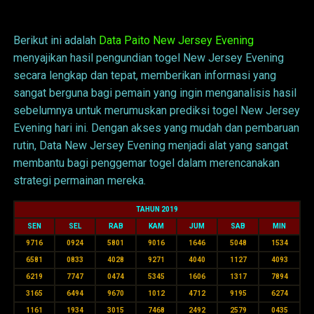
Data New Jersey Evening
Berikut ini adalah
Data Paito New Jersey Evening
menyajikan hasil pengundian togel New Jersey Evening
secara lengkap dan tepat, memberikan informasi yang
sangat berguna bagi pemain yang ingin menganalisis hasil
sebelumnya untuk merumuskan prediksi togel New Jersey
Evening hari ini. Dengan akses yang mudah dan pembaruan
rutin, Data New Jersey Evening menjadi alat yang sangat
membantu bagi penggemar togel dalam merencanakan
strategi permainan mereka.
TAHUN 2019
SEN
SEL
RAB
KAM
JUM
SAB
MIN
9716
0924
5801
9016
1646
5048
1534
6581
0833
4028
9271
4040
1127
4093
6219
7747
0474
5345
1606
1317
7894
3165
6494
9670
1012
4712
9195
6274
1161
1934
3015
7468
2492
2579
0435